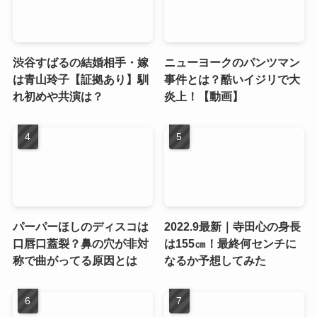
渋谷すばるの結婚相手・嫁
ニューヨークのパンツマン
は青山玲子【証拠あり】馴
事件とは？酷いイジリで大
れ初めや共演は？
炎上！【動画】
パーパーほしのディスコは
2022.9最新｜寺田心の身長
口唇口蓋裂？鼻の穴が非対
は155㎝！最終何センチに
称で曲がってる原因とは
なるか予想してみた