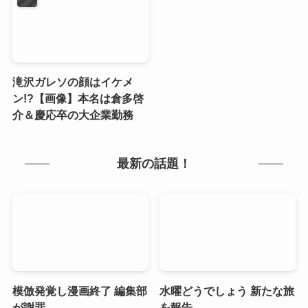
滝沢ガレソの顔はイケメ
ン!?【画像】本名は倉多啓
介＆慶応卒の大企業勤務
最新の話題！
模倣発覚し漫画終了 編集部
水曜どうでしょう 新たな旅
が謝罪
を報告