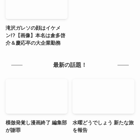
滝沢ガレソの顔はイケメ
ン!?【画像】本名は倉多啓
介＆慶応卒の大企業勤務
最新の話題！
模倣発覚し漫画終了 編集部
水曜どうでしょう 新たな旅
が謝罪
を報告