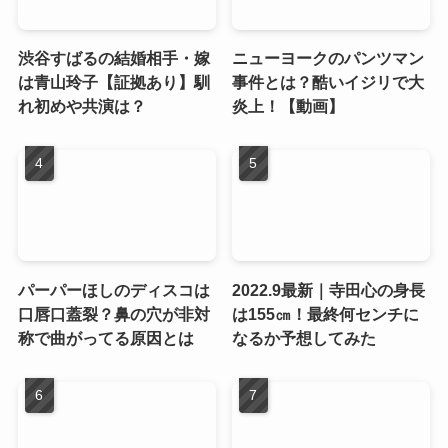
渋谷すばるの結婚相手・嫁
ニューヨークのパンツマン
は青山玲子【証拠あり】馴
事件とは？酷いイジリで大
れ初めや共演は？
炎上！【動画】
パーパーほしのディスコは
2022.9最新｜寺田心の身長
口唇口蓋裂？鼻の穴が非対
は155㎝！最終何センチに
称で曲がってる原因とは
なるか予想してみた