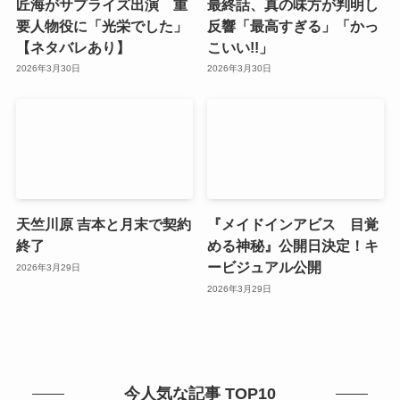
匠海がサプライズ出演 重
最終話、真の味方が判明し
要人物役に「光栄でした」
反響「最高すぎる」「かっ
【ネタバレあり】
こいい!!」
2026年3月30日
2026年3月30日
天竺川原 吉本と月末で契約
『メイドインアビス 目覚
終了
める神秘』公開日決定！キ
ービジュアル公開
2026年3月29日
2026年3月29日
今人気な記事 TOP10