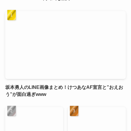
坂本勇人のLINE画像まとめ！けつあなAF宣言と”おえお
う”が面白過ぎwww