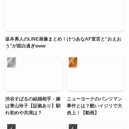
坂本勇人のLINE画像まとめ！けつあなAF宣言と”おえお
う”が面白過ぎwww
渋谷すばるの結婚相手・嫁
ニューヨークのパンツマン
は青山玲子【証拠あり】馴
事件とは？酷いイジリで大
れ初めや共演は？
炎上！【動画】