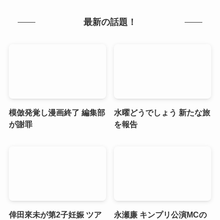
最新の話題！
模倣発覚し漫画終了 編集部
水曜どうでしょう 新たな旅
が謝罪
を報告
倖田來未が第2子妊娠 ツア
永瀬廉 キンプリ公演MCの