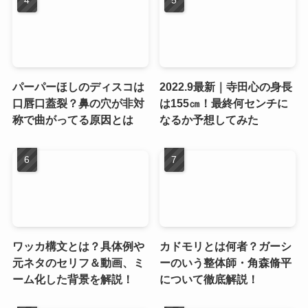
パーパーほしのディスコは
2022.9最新｜寺田心の身長
口唇口蓋裂？鼻の穴が非対
は155㎝！最終何センチに
称で曲がってる原因とは
なるか予想してみた
ワッカ構文とは？具体例や
カドモリとは何者？ガーシ
元ネタのセリフ＆動画、ミ
ーのいう整体師・角森脩平
ーム化した背景を解説！
について徹底解説！