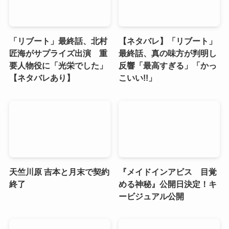
「リブート」最終話、北村
【ネタバレ】「リブート」
匠海がサプライズ出演 重
最終話、真の味方が判明し
要人物役に「光栄でした」
反響「最高すぎる」「かっ
【ネタバレあり】
こいい!!」
天竺川原 吉本と月末で契約
『メイドインアビス 目覚
終了
める神秘』公開日決定！キ
ービジュアル公開