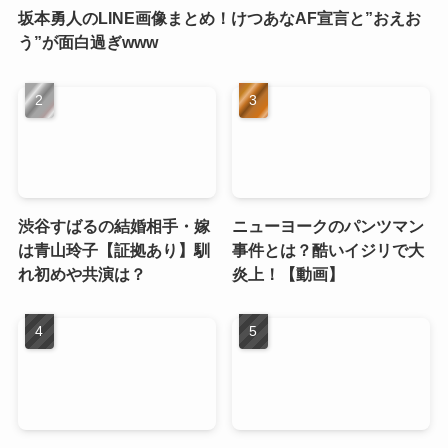
坂本勇人のLINE画像まとめ！けつあなAF宣言と”おえお
う”が面白過ぎwww
渋谷すばるの結婚相手・嫁
ニューヨークのパンツマン
は青山玲子【証拠あり】馴
事件とは？酷いイジリで大
れ初めや共演は？
炎上！【動画】