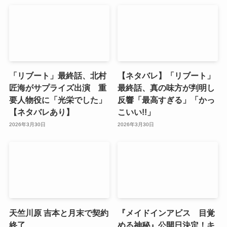
「リブート」最終話、北村
【ネタバレ】「リブート」
匠海がサプライズ出演 重
最終話、真の味方が判明し
要人物役に「光栄でした」
反響「最高すぎる」「かっ
【ネタバレあり】
こいい!!」
2026年3月30日
2026年3月30日
天竺川原 吉本と月末で契約
『メイドインアビス 目覚
終了
める神秘』公開日決定！キ