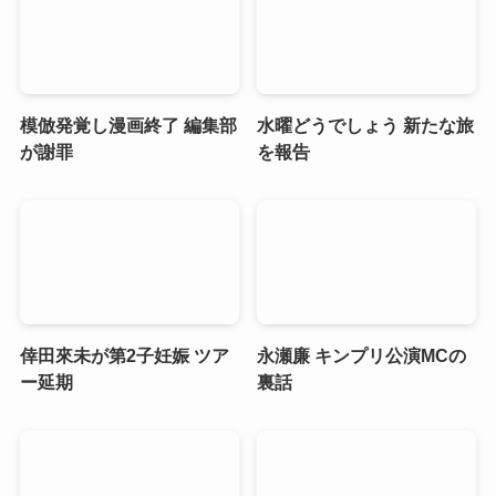
模倣発覚し漫画終了 編集部
水曜どうでしょう 新たな旅
が謝罪
を報告
倖田來未が第2子妊娠 ツア
永瀬廉 キンプリ公演MCの
ー延期
裏話