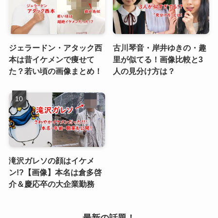
ジェラードン・アタック西
古川琴音・岸井ゆきの・趣
本は昔イケメンで痩せて
里が似てる！画像比較と3
た？若い頃の画像まとめ！
人の見分け方は？
滝沢ガレソの顔はイケメ
ン!?【画像】本名は倉多啓
介＆慶応卒の大企業勤務