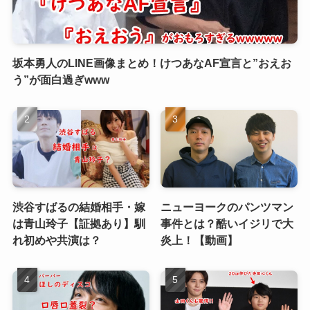
坂本勇人のLINE画像まとめ！けつあなAF宣言と”おえお
う”が面白過ぎwww
渋谷すばるの結婚相手・嫁
ニューヨークのパンツマン
は青山玲子【証拠あり】馴
事件とは？酷いイジリで大
れ初めや共演は？
炎上！【動画】