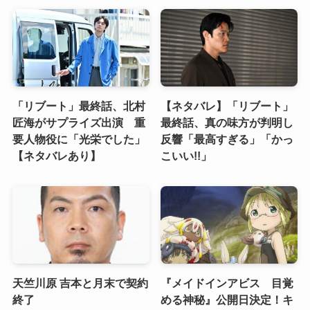
「リブート」最終話、北村
【ネタバレ】「リブート」
匠海がサプライズ出演 重
最終話、真の味方が判明し
要人物役に「光栄でした」
反響「最高すぎる」「かっ
【ネタバレあり】
こいい!!」
天竺川原 吉本と月末で契約
『メイドインアビス 目覚
終了
める神秘』公開日決定！キ