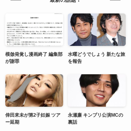
最新の話題！
模倣発覚し漫画終了 編集部
水曜どうでしょう 新たな旅
が謝罪
を報告
倖田來未が第2子妊娠 ツア
永瀬廉 キンプリ公演MCの
ー延期
裏話