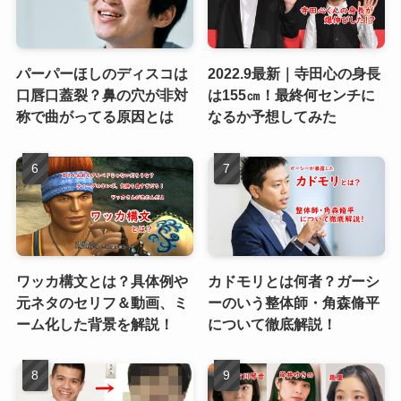
パーパーほしのディスコは
2022.9最新｜寺田心の身長
口唇口蓋裂？鼻の穴が非対
は155㎝！最終何センチに
称で曲がってる原因とは
なるか予想してみた
ワッカ構文とは？具体例や
カドモリとは何者？ガーシ
元ネタのセリフ＆動画、ミ
ーのいう整体師・角森脩平
ーム化した背景を解説！
について徹底解説！