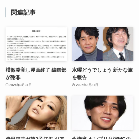
関連記事
模倣発覚し漫画終了 編集部
水曜どうでしょう 新たな旅
が謝罪
を報告
2026年3月31日
2026年3月31日
倖田來未が第2子妊娠 ツア
永瀬廉 キンプリ公演MCの