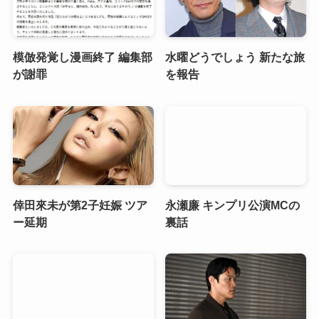
模倣発覚し漫画終了 編集部
水曜どうでしょう 新たな旅
が謝罪
を報告
倖田來未が第2子妊娠 ツア
永瀬廉 キンプリ公演MCの
ー延期
裏話