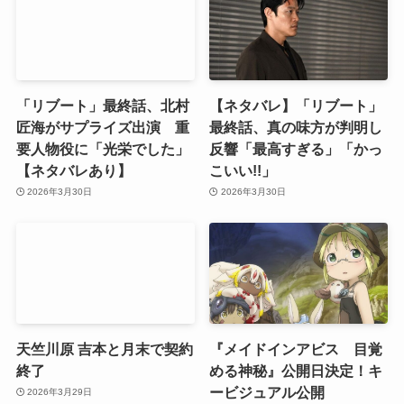
「リブート」最終話、北村
【ネタバレ】「リブート」
匠海がサプライズ出演 重
最終話、真の味方が判明し
要人物役に「光栄でした」
反響「最高すぎる」「かっ
【ネタバレあり】
こいい!!」
2026年3月30日
2026年3月30日
天竺川原 吉本と月末で契約
『メイドインアビス 目覚
終了
める神秘』公開日決定！キ
ービジュアル公開
2026年3月29日