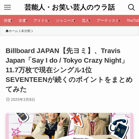
芸能人・お笑い芸人のウラ話
俳優
女優
アイドル
ジャニーズ
芸人
アーティスト
YouTub
ホーム
未分類
Billboard JAPAN【先ヨミ】、Travis
Japan「Say I do / Tokyo Crazy Night」
11.7万枚で現在シングル1位
SEVENTEENが続くのポイントをまとめ
てみた
2025年3月8日