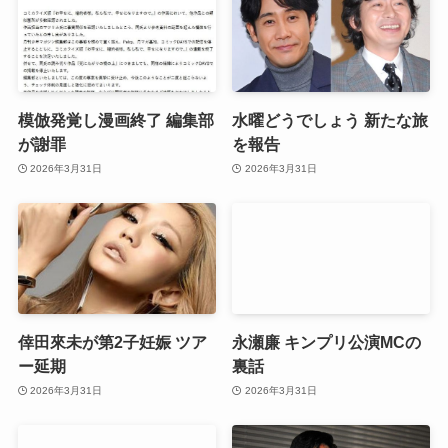
模倣発覚し漫画終了 編集部
水曜どうでしょう 新たな旅
が謝罪
を報告
2026年3月31日
2026年3月31日
倖田來未が第2子妊娠 ツア
永瀬廉 キンプリ公演MCの
ー延期
裏話
2026年3月31日
2026年3月31日