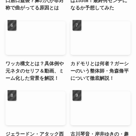
口唇口蓋裂？鼻の穴が非対
は155㎝！最終何センチに
称で曲がってる原因とは
なるか予想してみた
ワッカ構文とは？具体例や
カドモリとは何者？ガーシ
元ネタのセリフ＆動画、ミ
ーのいう整体師・角森脩平
ーム化した背景を解説！
について徹底解説！
ジェラードン・アタック西
古川琴音・岸井ゆきの・趣