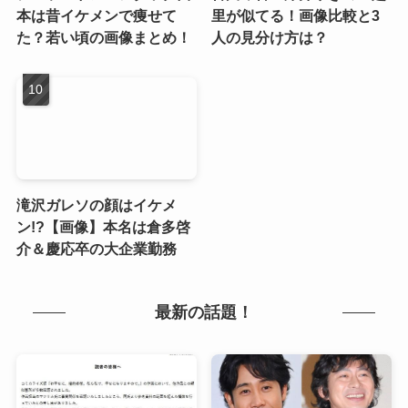
本は昔イケメンで痩せて
里が似てる！画像比較と3
た？若い頃の画像まとめ！
人の見分け方は？
滝沢ガレソの顔はイケメ
ン!?【画像】本名は倉多啓
介＆慶応卒の大企業勤務
最新の話題！