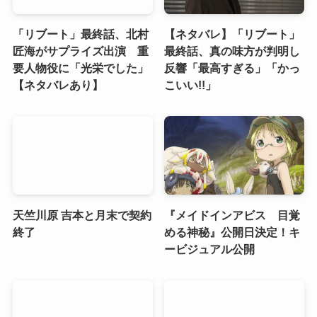
「リブート」最終話、北村
【ネタバレ】「リブート」
匠海がサプライズ出演 重
最終話、真の味方が判明し
要人物役に「光栄でした」
反響「最高すぎる」「かっ
【ネタバレあり】
こいい!!」
天竺川原 吉本と月末で契約
『メイドインアビス 目覚
終了
める神秘』公開日決定！キ
ービジュアル公開