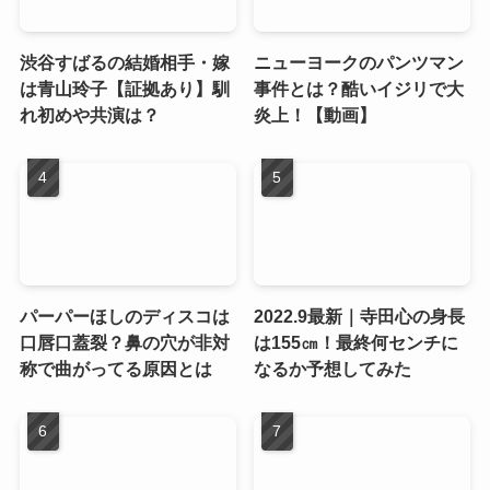
渋谷すばるの結婚相手・嫁
ニューヨークのパンツマン
は青山玲子【証拠あり】馴
事件とは？酷いイジリで大
れ初めや共演は？
炎上！【動画】
パーパーほしのディスコは
2022.9最新｜寺田心の身長
口唇口蓋裂？鼻の穴が非対
は155㎝！最終何センチに
称で曲がってる原因とは
なるか予想してみた