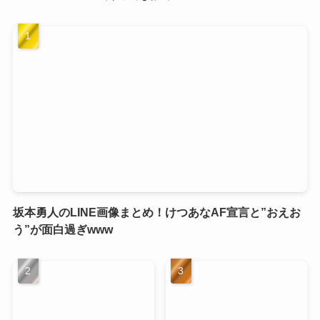
坂本勇人のLINE画像まとめ！けつあなAF宣言と”おえお
う”が面白過ぎwww