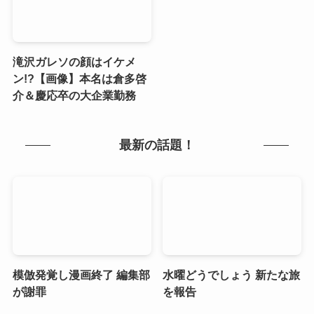
滝沢ガレソの顔はイケメ
ン!?【画像】本名は倉多啓
介＆慶応卒の大企業勤務
最新の話題！
模倣発覚し漫画終了 編集部
水曜どうでしょう 新たな旅
が謝罪
を報告