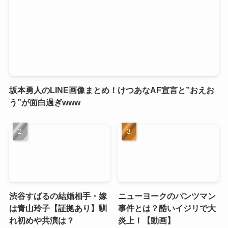
坂本勇人のLINE画像まとめ！けつあなAF宣言と”おえお
う”が面白過ぎwww
渋谷すばるの結婚相手・嫁
ニューヨークのパンツマン
は青山玲子【証拠あり】馴
事件とは？酷いイジリで大
れ初めや共演は？
炎上！【動画】