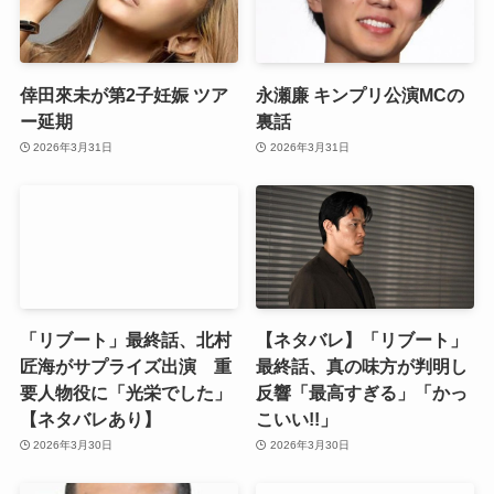
倖田來未が第2子妊娠 ツア
永瀬廉 キンプリ公演MCの
ー延期
裏話
2026年3月31日
2026年3月31日
「リブート」最終話、北村
【ネタバレ】「リブート」
匠海がサプライズ出演 重
最終話、真の味方が判明し
要人物役に「光栄でした」
反響「最高すぎる」「かっ
【ネタバレあり】
こいい!!」
2026年3月30日
2026年3月30日