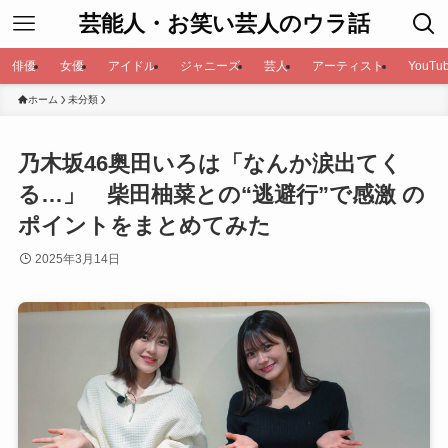
芸能人・お笑い芸人のウラ話
俳優
女優
アイドル
ジャニーズ
芸人
アーティスト
YouTub
ホーム
未分類
乃木坂46奥田いろは「なんか涙出てく
る…」 柴田柚菜との“逃避行”で感激 の
ポイントをまとめてみた
2025年3月14日