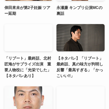
倖田來未が第2子妊娠 ツア
永瀬廉 キンプリ公演MCの
ー延期
裏話
「リブート」最終話、北村
【ネタバレ】「リブート」
匠海がサプライズ出演 重
最終話、真の味方が判明し
要人物役に「光栄でした」
反響「最高すぎる」「かっ
【ネタバレあり】
こいい!!」