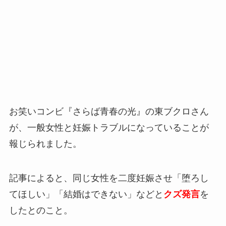
お笑いコンビ『さらば青春の光』の東ブクロさん
が、一般女性と妊娠トラブルになっていることが
報じられました。
記事によると、同じ女性を二度妊娠させ「堕ろし
てほしい」「結婚はできない」などと
クズ発言
を
したとのこと。