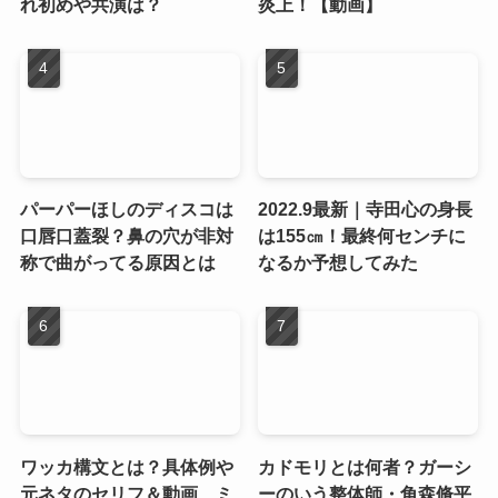
れ初めや共演は？
炎上！【動画】
パーパーほしのディスコは
2022.9最新｜寺田心の身長
口唇口蓋裂？鼻の穴が非対
は155㎝！最終何センチに
称で曲がってる原因とは
なるか予想してみた
ワッカ構文とは？具体例や
カドモリとは何者？ガーシ
元ネタのセリフ＆動画、ミ
ーのいう整体師・角森脩平