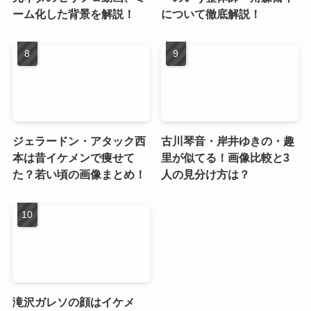
ーム化した背景を解説！
について徹底解説！
ジェラードン・アタック西
古川琴音・岸井ゆきの・趣
本は昔イケメンで痩せて
里が似てる！画像比較と3
た？若い頃の画像まとめ！
人の見分け方は？
滝沢ガレソの顔はイケメ