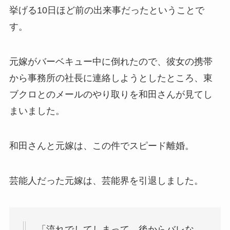
挙げる10日ほど前の出来事だったということで
す。
元嫁がバーベキュー中に倒れたので、彼女の携帯
から事務所の社長に連絡しようとしたところ、東
ブクロとのメールのやり取りを和田さんが見てし
まいました。
和田さんと元嫁は、この件でスピード離婚。
芸能人だった元嫁は、芸能界を引退しました。
「流れでしてしまって、後からバレな