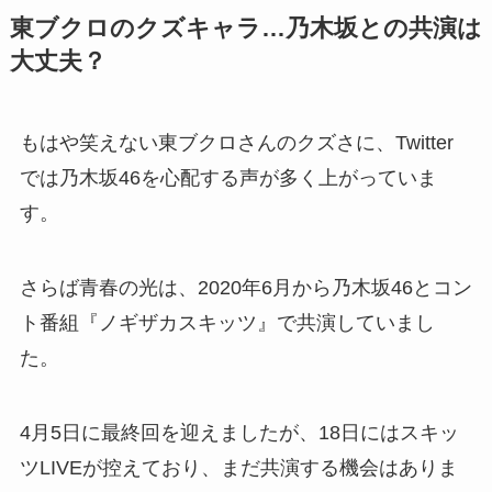
東ブクロのクズキャラ…乃木坂との共演は
大丈夫？
もはや笑えない東ブクロさんのクズさに、Twitter
では乃木坂46を心配する声が多く上がっていま
す。
さらば青春の光は、2020年6月から乃木坂46とコン
ト番組『ノギザカスキッツ』で共演していまし
た。
4月5日に最終回を迎えましたが、18日にはスキッ
ツLIVEが控えており、まだ共演する機会はありま