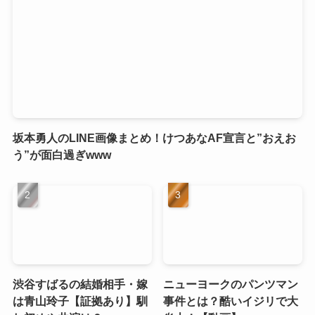
坂本勇人のLINE画像まとめ！けつあなAF宣言と”おえお
う”が面白過ぎwww
渋谷すばるの結婚相手・嫁
ニューヨークのパンツマン
は青山玲子【証拠あり】馴
事件とは？酷いイジリで大