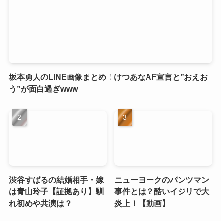
坂本勇人のLINE画像まとめ！けつあなAF宣言と”おえお
う”が面白過ぎwww
渋谷すばるの結婚相手・嫁
ニューヨークのパンツマン
は青山玲子【証拠あり】馴
事件とは？酷いイジリで大
れ初めや共演は？
炎上！【動画】