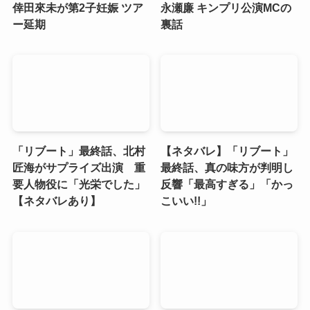
倖田來未が第2子妊娠 ツア
永瀬廉 キンプリ公演MCの
ー延期
裏話
「リブート」最終話、北村
【ネタバレ】「リブート」
匠海がサプライズ出演 重
最終話、真の味方が判明し
要人物役に「光栄でした」
反響「最高すぎる」「かっ
【ネタバレあり】
こいい!!」