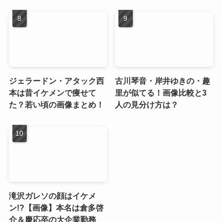
ジェラードン・アタック西
古川琴音・岸井ゆきの・趣
本は昔イケメンで痩せて
里が似てる！画像比較と3
た？若い頃の画像まとめ！
人の見分け方は？
滝沢ガレソの顔はイケメ
ン!?【画像】本名は倉多啓
介＆慶応卒の大企業勤務