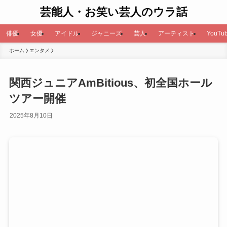
芸能人・お笑い芸人のウラ話
俳優
女優
アイドル
ジャニーズ
芸人
アーティスト
YouTub
ホーム
エンタメ
関西ジュニアAmBitious、初全国ホール
ツアー開催
2025年8月10日