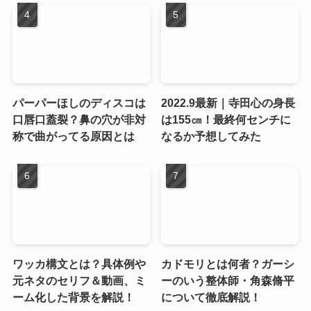
パーパーほしのディスコは
2022.9最新｜寺田心の身長
口唇口蓋裂？鼻の穴が非対
は155㎝！最終何センチに
称で曲がってる原因とは
なるか予想してみた
ワッカ構文とは？具体例や
カドモリとは何者？ガーシ
元ネタのセリフ＆動画、ミ
ーのいう整体師・角森脩平
ーム化した背景を解説！
について徹底解説！