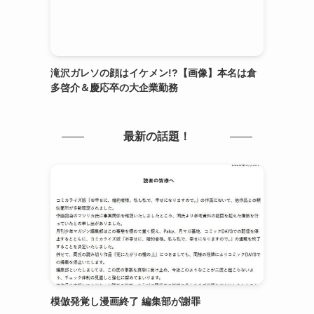
滝沢ガレソの顔はイケメン!?【画像】本名は倉
多啓介＆慶応卒の大企業勤務
最新の話題！
模倣発覚し漫画終了 編集部が謝罪