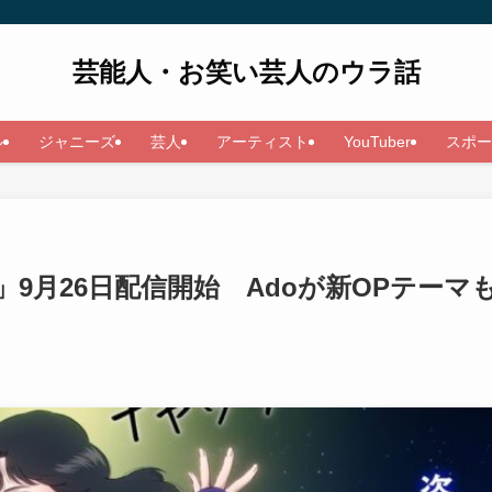
芸能人・お笑い芸人のウラ話
ル
ジャニーズ
芸人
アーティスト
YouTuber
スポー
9月26日配信開始 Adoが新OPテーマ