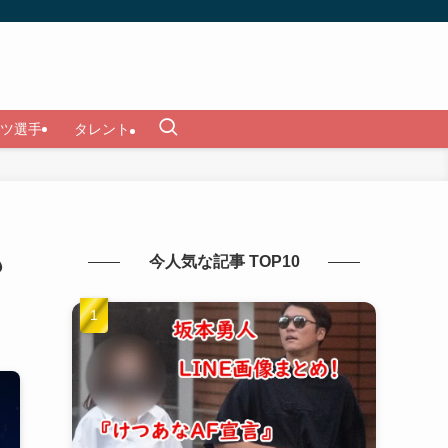
ツ選手
タレント
も
今人気な記事 TOP10