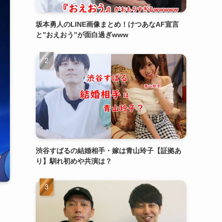
坂本勇人のLINE画像まとめ！けつあなAF宣言
と”おえおう”が面白過ぎwww
渋谷すばるの結婚相手・嫁は青山玲子【証拠あ
り】馴れ初めや共演は？