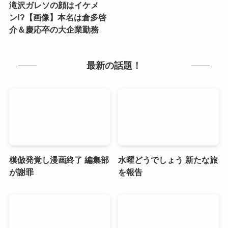
滝沢ガレソの顔はイケメ
ン!?【画像】本名は倉多啓
介＆慶応卒の大企業勤務
最新の話題！
模倣発覚し漫画終了 編集部
水曜どうでしょう 新たな旅
が謝罪
を報告