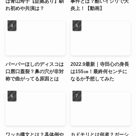
は青山玲子【証拠あり】馴
事件とは？酷いイジリで大
れ初めや共演は？
炎上！【動画】
パーパーほしのディスコは
2022.9最新｜寺田心の身長
口唇口蓋裂？鼻の穴が非対
は155㎝！最終何センチに
称で曲がってる原因とは
なるか予想してみた
ワッカ構文とは？具体例や
カドモリとは何者？ガーシ