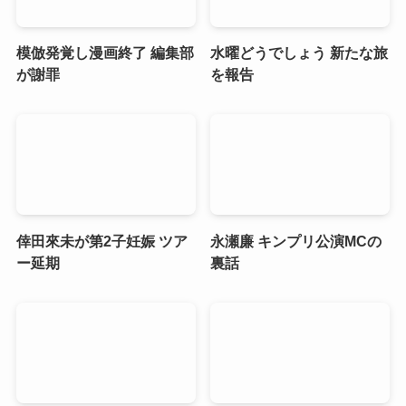
模倣発覚し漫画終了 編集部
水曜どうでしょう 新たな旅
が謝罪
を報告
倖田來未が第2子妊娠 ツア
永瀬廉 キンプリ公演MCの
ー延期
裏話