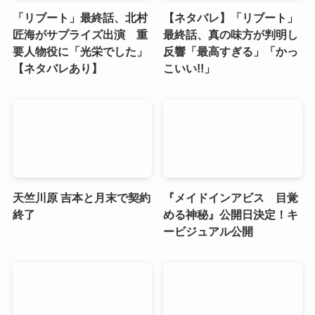
「リブート」最終話、北村
【ネタバレ】「リブート」
匠海がサプライズ出演 重
最終話、真の味方が判明し
要人物役に「光栄でした」
反響「最高すぎる」「かっ
【ネタバレあり】
こいい!!」
天竺川原 吉本と月末で契約
『メイドインアビス 目覚
終了
める神秘』公開日決定！キ
ービジュアル公開