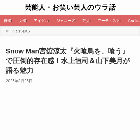
芸能人・お笑い芸人のウラ話
俳優
女優
アイドル
ジャニーズ
芸人
アーティスト
YouTub
ホーム
未分類
Snow Man宮舘涼太『火喰鳥を、喰う』
で圧倒的存在感！水上恒司＆山下美月が
語る魅力
2025年8月26日