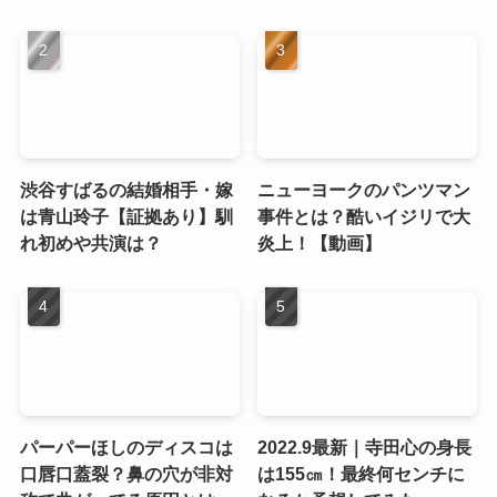
渋谷すばるの結婚相手・嫁
ニューヨークのパンツマン
は青山玲子【証拠あり】馴
事件とは？酷いイジリで大
れ初めや共演は？
炎上！【動画】
パーパーほしのディスコは
2022.9最新｜寺田心の身長
口唇口蓋裂？鼻の穴が非対
は155㎝！最終何センチに