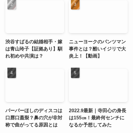
渋谷すばるの結婚相手・嫁
ニューヨークのパンツマン
は青山玲子【証拠あり】馴
事件とは？酷いイジリで大
れ初めや共演は？
炎上！【動画】
パーパーほしのディスコは
2022.9最新｜寺田心の身長
口唇口蓋裂？鼻の穴が非対
は155㎝！最終何センチに
称で曲がってる原因とは
なるか予想してみた