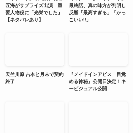
匠海がサプライズ出演 重
最終話、真の味方が判明し
要人物役に「光栄でした」
反響「最高すぎる」「かっ
【ネタバレあり】
こいい!!」
天竺川原 吉本と月末で契約
『メイドインアビス 目覚
終了
める神秘』公開日決定！キ
ービジュアル公開