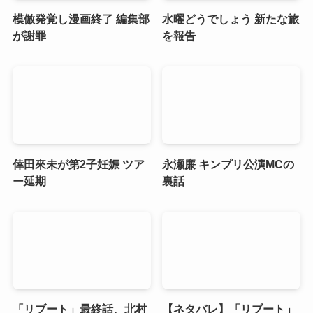
模倣発覚し漫画終了 編集部
水曜どうでしょう 新たな旅
が謝罪
を報告
倖田來未が第2子妊娠 ツア
永瀬廉 キンプリ公演MCの
ー延期
裏話
「リブート」最終話、北村
【ネタバレ】「リブート」