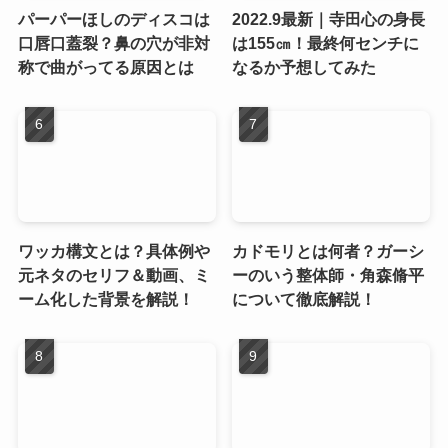
パーパーほしのディスコは
2022.9最新｜寺田心の身長
口唇口蓋裂？鼻の穴が非対
は155㎝！最終何センチに
称で曲がってる原因とは
なるか予想してみた
ワッカ構文とは？具体例や
カドモリとは何者？ガーシ
元ネタのセリフ＆動画、ミ
ーのいう整体師・角森脩平
ーム化した背景を解説！
について徹底解説！