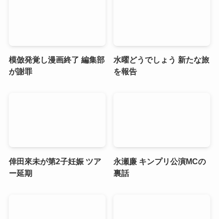
模倣発覚し漫画終了 編集部
水曜どうでしょう 新たな旅
が謝罪
を報告
倖田來未が第2子妊娠 ツア
永瀬廉 キンプリ公演MCの
ー延期
裏話