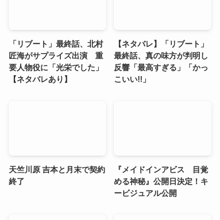
「リブート」最終話、北村
【ネタバレ】「リブート」
匠海がサプライズ出演 重
最終話、真の味方が判明し
要人物役に「光栄でした」
反響「最高すぎる」「かっ
【ネタバレあり】
こいい!!」
天竺川原 吉本と月末で契約
『メイドインアビス 目覚
終了
める神秘』公開日決定！キ
ービジュアル公開