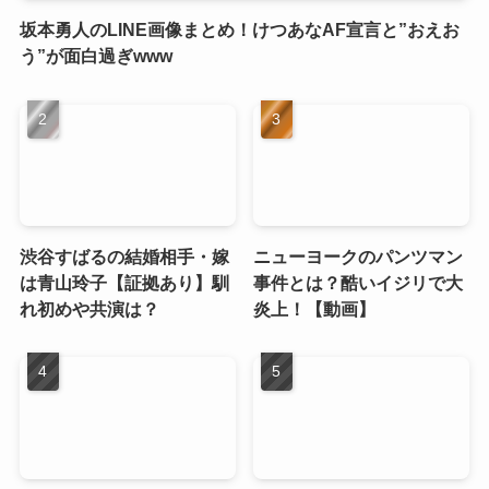
坂本勇人のLINE画像まとめ！けつあなAF宣言と”おえお
う”が面白過ぎwww
渋谷すばるの結婚相手・嫁
ニューヨークのパンツマン
は青山玲子【証拠あり】馴
事件とは？酷いイジリで大
れ初めや共演は？
炎上！【動画】