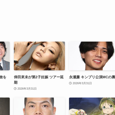
旅を
倖田來未が第2子妊娠 ツアー延
永瀬廉 キンプリ公演MCの
期
2026年3月31日
2026年3月31日