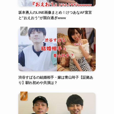
坂本勇人のLINE画像まとめ！けつあなAF宣言
と”おえおう”が面白過ぎwww
渋谷すばるの結婚相手・嫁は青山玲子【証拠あ
り】馴れ初めや共演は？