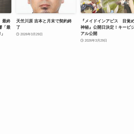
」最終
天竺川原 吉本と月末で契約終
『メイドインアビス 目覚
響「最
了
神秘』公開日決定！キービ
!」
アル公開
2026年3月29日
2026年3月29日