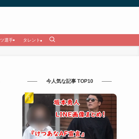
ツ選手
タレント
今人気な記事 TOP10