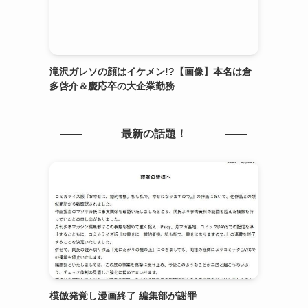
滝沢ガレソの顔はイケメン!?【画像】本名は倉
多啓介＆慶応卒の大企業勤務
最新の話題！
模倣発覚し漫画終了 編集部が謝罪