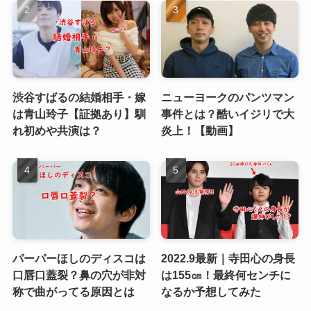
渋谷すばるの結婚相手・嫁
ニューヨークのパンツマン
は青山玲子【証拠あり】馴
事件とは？酷いイジリで大
れ初めや共演は？
炎上！【動画】
パーパーほしのディスコは
2022.9最新｜寺田心の身長
口唇口蓋裂？鼻の穴が非対
は155㎝！最終何センチに
称で曲がってる原因とは
なるか予想してみた