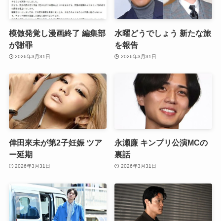
模倣発覚し漫画終了 編集部
水曜どうでしょう 新たな旅
が謝罪
を報告
2026年3月31日
2026年3月31日
倖田來未が第2子妊娠 ツア
永瀬廉 キンプリ公演MCの
ー延期
裏話
2026年3月31日
2026年3月31日