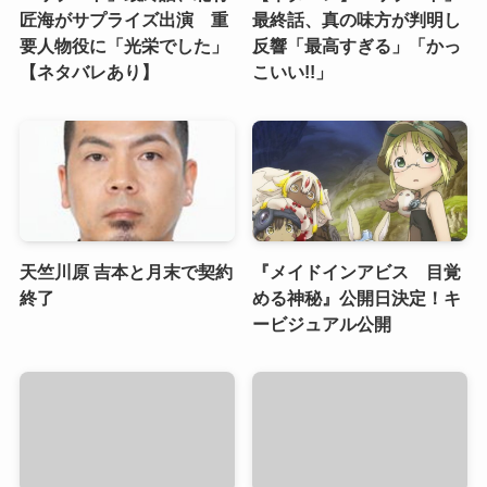
匠海がサプライズ出演 重
最終話、真の味方が判明し
要人物役に「光栄でした」
反響「最高すぎる」「かっ
【ネタバレあり】
こいい!!」
天竺川原 吉本と月末で契約
『メイドインアビス 目覚
終了
める神秘』公開日決定！キ
ービジュアル公開