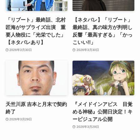
「リブート」最終話、北村
【ネタバレ】「リブート」
匠海がサプライズ出演 重
最終話、真の味方が判明し
要人物役に「光栄でした」
反響「最高すぎる」「かっ
【ネタバレあり】
こいい!!」
2026年3月30日
2026年3月30日
天竺川原 吉本と月末で契約
『メイドインアビス 目覚
終了
める神秘』公開日決定！キ
ービジュアル公開
2026年3月29日
2026年3月29日