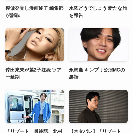
模倣発覚し漫画終了 編集部
水曜どうでしょう 新たな旅
が謝罪
を報告
倖田來未が第2子妊娠 ツア
永瀬廉 キンプリ公演MCの
ー延期
裏話
「リブート」最終話、北村
【ネタバレ】「リブート」