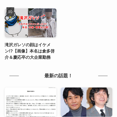
滝沢ガレソの顔はイケメ
ン!?【画像】本名は倉多啓
介＆慶応卒の大企業勤務
最新の話題！