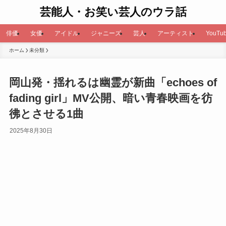
芸能人・お笑い芸人のウラ話
俳優
女優
アイドル
ジャニーズ
芸人
アーティスト
YouTub
ホーム
未分類
岡山発・揺れるは幽霊が新曲「echoes of
fading girl」MV公開、暗い青春映画を彷
彿とさせる1曲
2025年8月30日