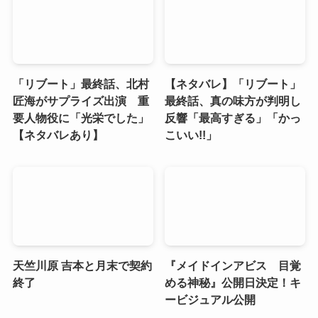
「リブート」最終話、北村
【ネタバレ】「リブート」
匠海がサプライズ出演 重
最終話、真の味方が判明し
要人物役に「光栄でした」
反響「最高すぎる」「かっ
【ネタバレあり】
こいい!!」
天竺川原 吉本と月末で契約
『メイドインアビス 目覚
終了
める神秘』公開日決定！キ
ービジュアル公開