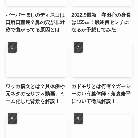
パーパーほしのディスコは
2022.9最新｜寺田心の身長
口唇口蓋裂？鼻の穴が非対
は155㎝！最終何センチに
称で曲がってる原因とは
なるか予想してみた
ワッカ構文とは？具体例や
カドモリとは何者？ガーシ
元ネタのセリフ＆動画、ミ
ーのいう整体師・角森脩平
ーム化した背景を解説！
について徹底解説！