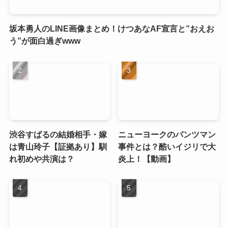
坂本勇人のLINE画像まとめ！けつあなAF宣言と”おえお
う”が面白過ぎwww
渋谷すばるの結婚相手・嫁
ニューヨークのパンツマン
は青山玲子【証拠あり】馴
事件とは？酷いイジリで大
れ初めや共演は？
炎上！【動画】