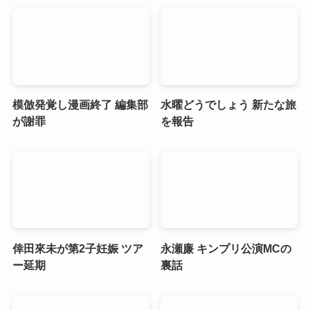
模倣発覚し漫画終了 編集部
水曜どうでしょう 新たな旅
が謝罪
を報告
倖田來未が第2子妊娠 ツア
永瀬廉 キンプリ公演MCの
ー延期
裏話