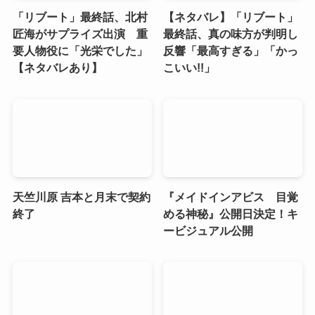
「リブート」最終話、北村
【ネタバレ】「リブート」
匠海がサプライズ出演 重
最終話、真の味方が判明し
要人物役に「光栄でした」
反響「最高すぎる」「かっ
【ネタバレあり】
こいい!!」
天竺川原 吉本と月末で契約
『メイドインアビス 目覚
終了
める神秘』公開日決定！キ
ービジュアル公開