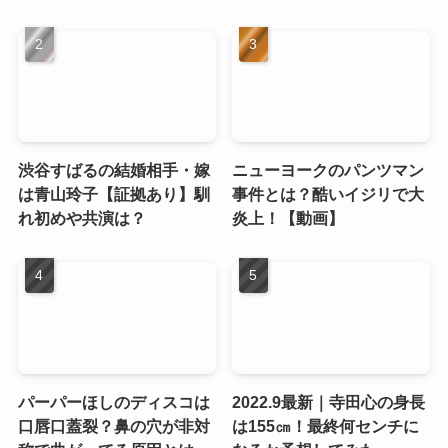
渋谷すばるの結婚相手・嫁
ニューヨークのパンツマン
は青山玲子【証拠あり】馴
事件とは？酷いイジリで大
れ初めや共演は？
炎上！【動画】
パーパーほしのディスコは
2022.9最新｜寺田心の身長
口唇口蓋裂？鼻の穴が非対
は155㎝！最終何センチに