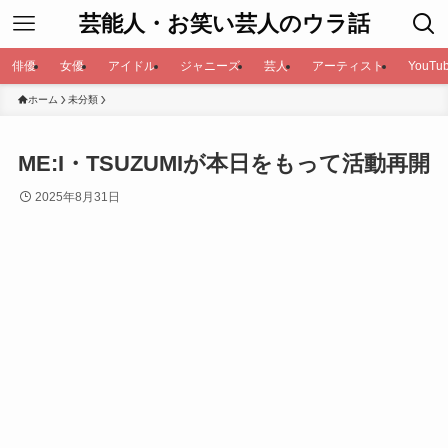
芸能人・お笑い芸人のウラ話
俳優
女優
アイドル
ジャニーズ
芸人
アーティスト
YouTub
ホーム
未分類
ME:I・TSUZUMIが本日をもって活動再開
2025年8月31日