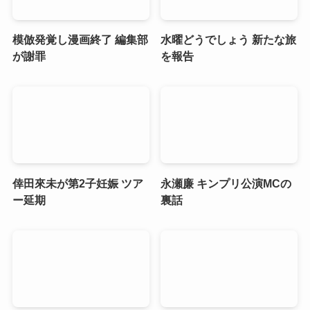
模倣発覚し漫画終了 編集部
水曜どうでしょう 新たな旅
が謝罪
を報告
倖田來未が第2子妊娠 ツア
永瀬廉 キンプリ公演MCの
ー延期
裏話