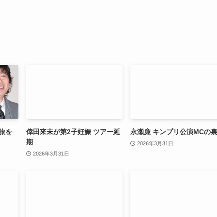
旅を
倖田來未が第2子妊娠 ツアー延
永瀬廉 キンプリ公演MCの
期
2026年3月31日
2026年3月31日