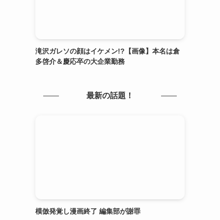
滝沢ガレソの顔はイケメン!?【画像】本名は倉
多啓介＆慶応卒の大企業勤務
最新の話題！
模倣発覚し漫画終了 編集部が謝罪