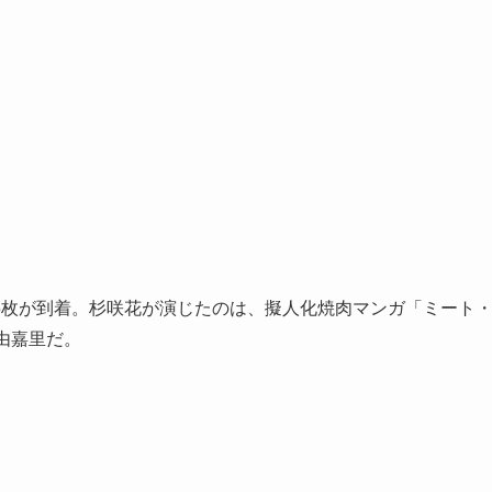
5枚が到着。杉咲花が演じたのは、擬人化焼肉マンガ「ミート
由嘉里だ。