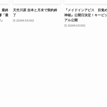
」最終
天竺川原 吉本と月末で契約終
『メイドインアビス 目覚
響「最
了
神秘』公開日決定！キービ
!」
アル公開
2026年3月29日
2026年3月29日