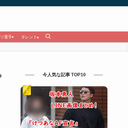
ツ選手
タレント
る
今人気な記事 TOP10