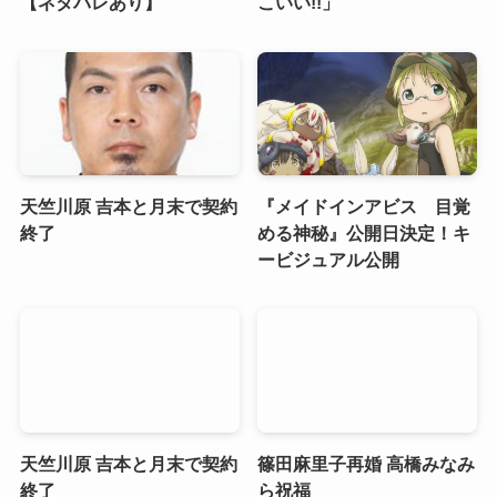
【ネタバレあり】
こいい!!」
天竺川原 吉本と月末で契約
『メイドインアビス 目覚
終了
める神秘』公開日決定！キ
ービジュアル公開
天竺川原 吉本と月末で契約
篠田麻里子再婚 高橋みなみ
終了
ら祝福