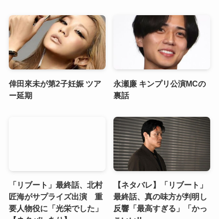
倖田來未が第2子妊娠 ツア
永瀬廉 キンプリ公演MCの
ー延期
裏話
「リブート」最終話、北村
【ネタバレ】「リブート」
匠海がサプライズ出演 重
最終話、真の味方が判明し
要人物役に「光栄でした」
反響「最高すぎる」「かっ