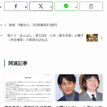
映画「8番出口」3日間興収9.5億円
朝ドラ「あんぱん」第112回 八木（妻夫木聡）が蘭子
（河合優実）の部屋を訪ねる
関連記事