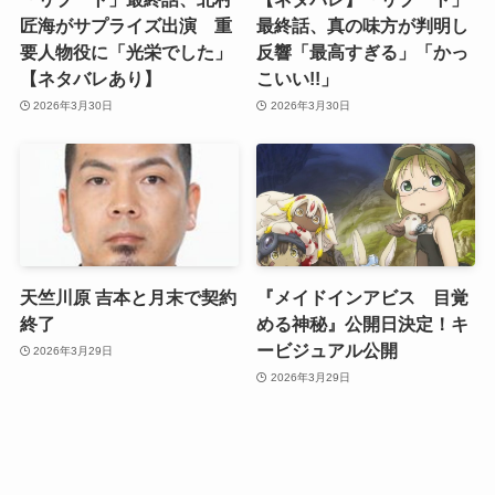
匠海がサプライズ出演 重
最終話、真の味方が判明し
要人物役に「光栄でした」
反響「最高すぎる」「かっ
【ネタバレあり】
こいい!!」
2026年3月30日
2026年3月30日
天竺川原 吉本と月末で契約
『メイドインアビス 目覚
終了
める神秘』公開日決定！キ
ービジュアル公開
2026年3月29日
2026年3月29日