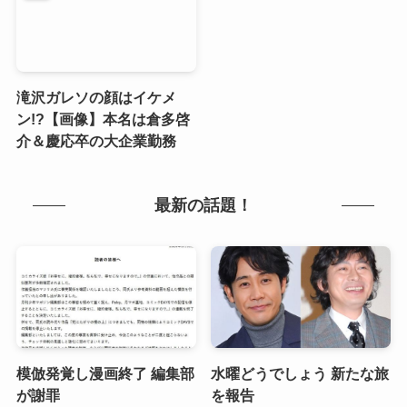
滝沢ガレソの顔はイケメ
ン!?【画像】本名は倉多啓
介＆慶応卒の大企業勤務
最新の話題！
模倣発覚し漫画終了 編集部
水曜どうでしょう 新たな旅
が謝罪
を報告