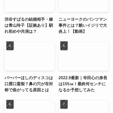
渋谷すばるの結婚相手・嫁
ニューヨークのパンツマン
は青山玲子【証拠あり】馴
事件とは？酷いイジリで大
れ初めや共演は？
炎上！【動画】
パーパーほしのディスコは
2022.9最新｜寺田心の身長
口唇口蓋裂？鼻の穴が非対
は155㎝！最終何センチに
称で曲がってる原因とは
なるか予想してみた