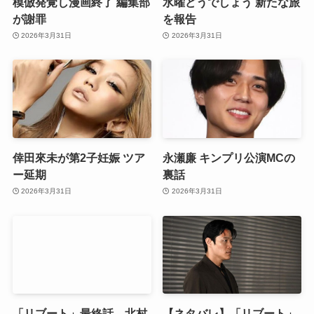
模倣発覚し漫画終了 編集部
水曜どうでしょう 新たな旅
が謝罪
を報告
2026年3月31日
2026年3月31日
倖田來未が第2子妊娠 ツア
永瀬廉 キンプリ公演MCの
ー延期
裏話
2026年3月31日
2026年3月31日
「リブート」最終話、北村
【ネタバレ】「リブート」