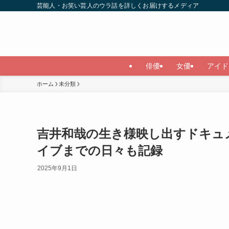
芸能人・お笑い芸人のウラ話を詳しくお届けするメディア
俳優
女優
アイド
ホーム
未分類
吉井和哉の生き様映し出すドキュ
イブまでの日々も記録
2025年9月1日