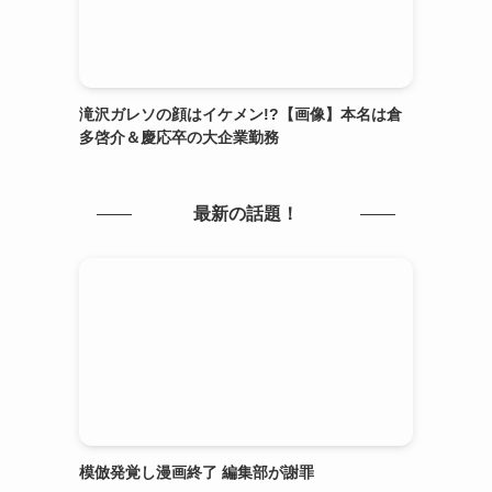
滝沢ガレソの顔はイケメン!?【画像】本名は倉
多啓介＆慶応卒の大企業勤務
最新の話題！
模倣発覚し漫画終了 編集部が謝罪