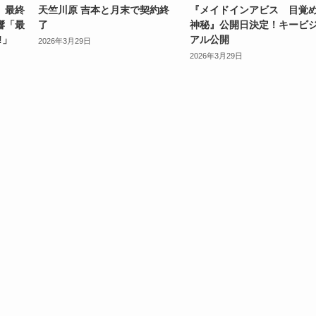
」最終
天竺川原 吉本と月末で契約終
『メイドインアビス 目覚
響「最
了
神秘』公開日決定！キービ
!」
アル公開
2026年3月29日
2026年3月29日