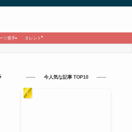
ーツ選手
タレント
ラ
今人気な記事 TOP10