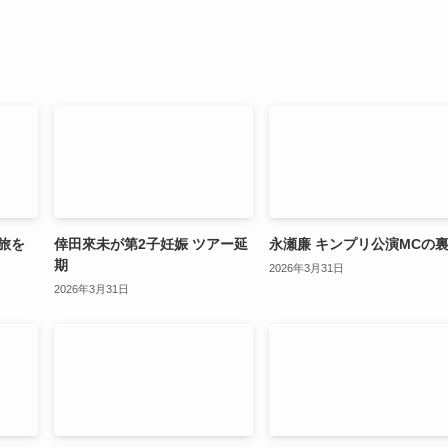
旅を
倖田來未が第2子妊娠 ツアー延
永瀬廉 キンプリ公演MCの
期
2026年3月31日
2026年3月31日