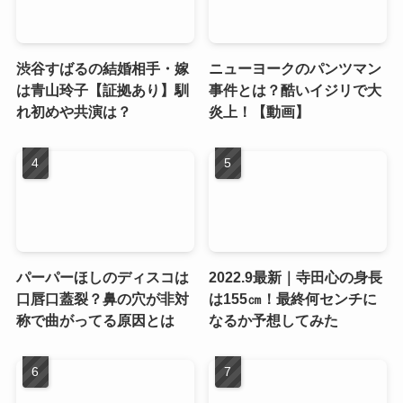
渋谷すばるの結婚相手・嫁
ニューヨークのパンツマン
は青山玲子【証拠あり】馴
事件とは？酷いイジリで大
れ初めや共演は？
炎上！【動画】
パーパーほしのディスコは
2022.9最新｜寺田心の身長
口唇口蓋裂？鼻の穴が非対
は155㎝！最終何センチに
称で曲がってる原因とは
なるか予想してみた