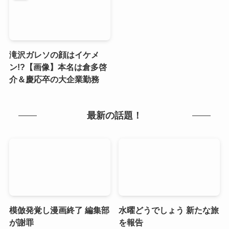
滝沢ガレソの顔はイケメ
ン!?【画像】本名は倉多啓
介＆慶応卒の大企業勤務
最新の話題！
模倣発覚し漫画終了 編集部
水曜どうでしょう 新たな旅
が謝罪
を報告