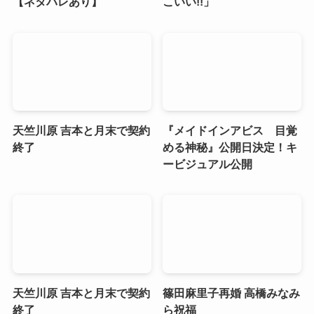
【ネタバレあり】
こいい!!」
天竺川原 吉本と月末で契約
『メイドインアビス 目覚
終了
める神秘』公開日決定！キ
ービジュアル公開
天竺川原 吉本と月末で契約
篠田麻里子再婚 高橋みなみ
終了
ら祝福