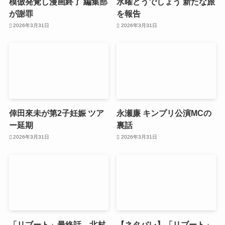
模倣発覚し漫画終了 編集部
水曜どうでしょう 新たな旅
が謝罪
を報告
2026年3月31日
2026年3月31日
倖田來未が第2子妊娠 ツア
永瀬廉 キンプリ公演MCの
ー延期
裏話
2026年3月31日
2026年3月31日
「リブート」最終話、北村
【ネタバレ】「リブート」