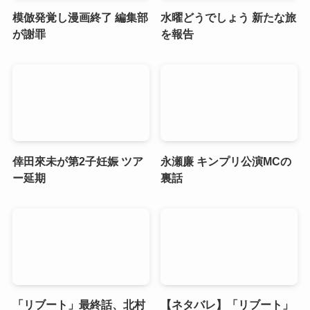
模倣発覚し漫画終了 編集部
水曜どうでしょう 新たな旅
が謝罪
を報告
倖田來未が第2子妊娠 ツア
永瀬廉 キンプリ公演MCの
ー延期
裏話
「リブート」最終話、北村
【ネタバレ】「リブート」