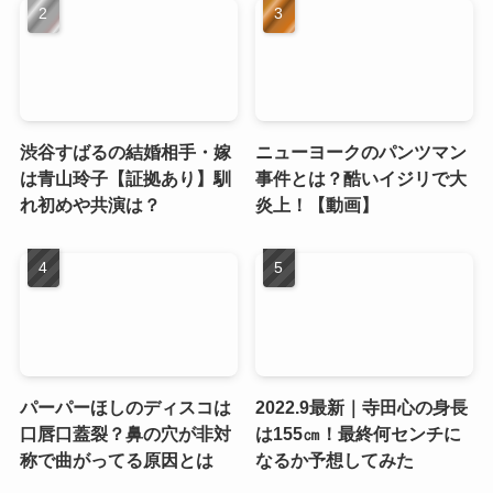
渋谷すばるの結婚相手・嫁
ニューヨークのパンツマン
は青山玲子【証拠あり】馴
事件とは？酷いイジリで大
れ初めや共演は？
炎上！【動画】
パーパーほしのディスコは
2022.9最新｜寺田心の身長
口唇口蓋裂？鼻の穴が非対
は155㎝！最終何センチに
称で曲がってる原因とは
なるか予想してみた