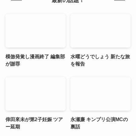
最新の話題！
模倣発覚し漫画終了 編集部
水曜どうでしょう 新たな旅
が謝罪
を報告
倖田來未が第2子妊娠 ツア
永瀬廉 キンプリ公演MCの
ー延期
裏話