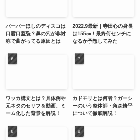
パーパーほしのディスコは
2022.9最新｜寺田心の身長
口唇口蓋裂？鼻の穴が非対
は155㎝！最終何センチに
称で曲がってる原因とは
なるか予想してみた
ワッカ構文とは？具体例や
カドモリとは何者？ガーシ
元ネタのセリフ＆動画、ミ
ーのいう整体師・角森脩平
ーム化した背景を解説！
について徹底解説！