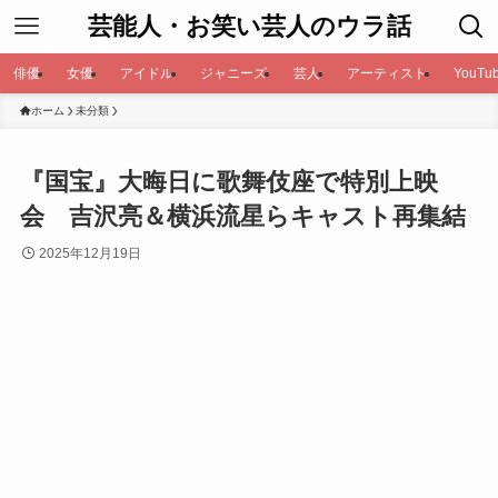
芸能人・お笑い芸人のウラ話
俳優
女優
アイドル
ジャニーズ
芸人
アーティスト
YouTub
ホーム
未分類
『国宝』大晦日に歌舞伎座で特別上映
会 吉沢亮＆横浜流星らキャスト再集結
2025年12月19日