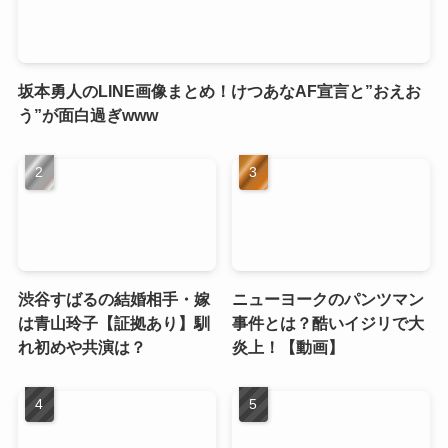
坂本勇人のLINE画像まとめ！けつあなAF宣言と”おえお
う”が面白過ぎwww
渋谷すばるの結婚相手・嫁
ニューヨークのパンツマン
は青山玲子【証拠あり】馴
事件とは？酷いイジリで大
れ初めや共演は？
炎上！【動画】