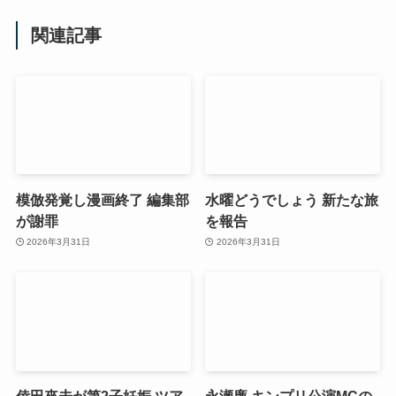
関連記事
模倣発覚し漫画終了 編集部
水曜どうでしょう 新たな旅
が謝罪
を報告
2026年3月31日
2026年3月31日
倖田來未が第2子妊娠 ツア
永瀬廉 キンプリ公演MCの