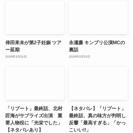
倖田來未が第2子妊娠 ツア
永瀬廉 キンプリ公演MCの
ー延期
裏話
2026年3月31日
2026年3月31日
「リブート」最終話、北村
【ネタバレ】「リブート」
匠海がサプライズ出演 重
最終話、真の味方が判明し
要人物役に「光栄でした」
反響「最高すぎる」「かっ
【ネタバレあり】
こいい!!」