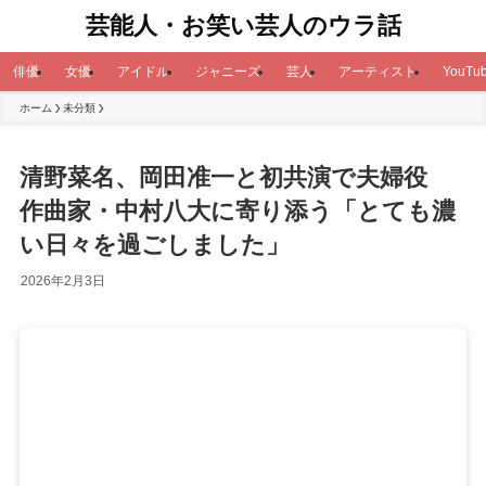
芸能人・お笑い芸人のウラ話
俳優
女優
アイドル
ジャニーズ
芸人
アーティスト
YouTub
ホーム
未分類
清野菜名、岡田准一と初共演で夫婦役
作曲家・中村八大に寄り添う「とても濃
い日々を過ごしました」
2026年2月3日