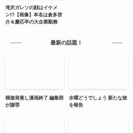
滝沢ガレソの顔はイケメ
ン!?【画像】本名は倉多啓
介＆慶応卒の大企業勤務
最新の話題！
模倣発覚し漫画終了 編集部
水曜どうでしょう 新たな旅
が謝罪
を報告