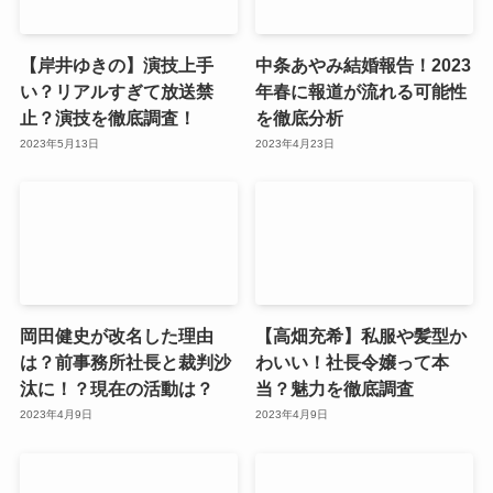
【岸井ゆきの】演技上手
中条あやみ結婚報告！2023
い？リアルすぎて放送禁
年春に報道が流れる可能性
止？演技を徹底調査！
を徹底分析
2023年5月13日
2023年4月23日
岡田健史が改名した理由
【高畑充希】私服や髪型か
は？前事務所社長と裁判沙
わいい！社長令嬢って本
汰に！？現在の活動は？
当？魅力を徹底調査
2023年4月9日
2023年4月9日