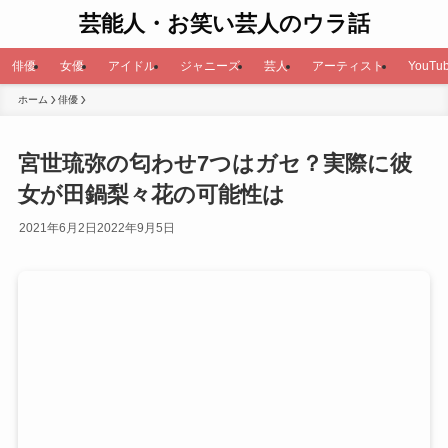
芸能人・お笑い芸人のウラ話
俳優
女優
アイドル
ジャニーズ
芸人
アーティスト
YouTub
ホーム
俳優
宮世琉弥の匂わせ7つはガセ？実際に彼
女が田鍋梨々花の可能性は
2021年6月2日
2022年9月5日