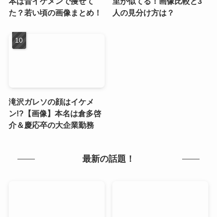
本は昔イケメンで痩せて
里が似てる！画像比較と3
た？若い頃の画像まとめ！
人の見分け方は？
滝沢ガレソの顔はイケメ
ン!?【画像】本名は倉多啓
介＆慶応卒の大企業勤務
最新の話題！