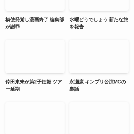
模倣発覚し漫画終了 編集部
水曜どうでしょう 新たな旅
が謝罪
を報告
倖田來未が第2子妊娠 ツア
永瀬廉 キンプリ公演MCの
ー延期
裏話