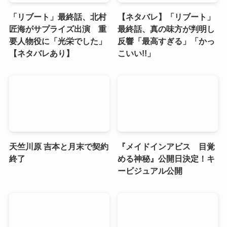
「リブート」最終話、北村
【ネタバレ】「リブート」
匠海がサプライズ出演 重
最終話、真の味方が判明し
要人物役に「光栄でした」
反響「最高すぎる」「かっ
【ネタバレあり】
こいい!!」
天竺川原 吉本と月末で契約
『メイドインアビス 目覚
終了
める神秘』公開日決定！キ
ービジュアル公開