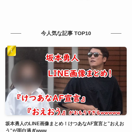
今人気な記事 TOP10
坂本勇人のLINE画像まとめ！けつあなAF宣言と”おえお
う”が面白過ぎwww