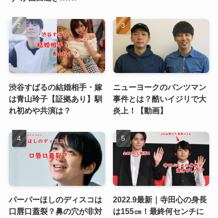
渋谷すばるの結婚相手・嫁
ニューヨークのパンツマン
は青山玲子【証拠あり】馴
事件とは？酷いイジリで大
れ初めや共演は？
炎上！【動画】
パーパーほしのディスコは
2022.9最新｜寺田心の身長
口唇口蓋裂？鼻の穴が非対
は155㎝！最終何センチに