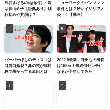
渋谷すばるの結婚相手・嫁
ニューヨークのパンツマン
は青山玲子【証拠あり】馴
事件とは？酷いイジリで大
れ初めや共演は？
炎上！【動画】
パーパーほしのディスコは
2022.9最新｜寺田心の身長
口唇口蓋裂？鼻の穴が非対
は155㎝！最終何センチに
称で曲がってる原因とは
なるか予想してみた