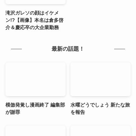
滝沢ガレソの顔はイケメ
ン!?【画像】本名は倉多啓
介＆慶応卒の大企業勤務
最新の話題！
模倣発覚し漫画終了 編集部
水曜どうでしょう 新たな旅
が謝罪
を報告