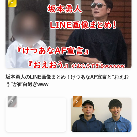
坂本勇人のLINE画像まとめ！けつあなAF宣言と”おえお
う”が面白過ぎwww