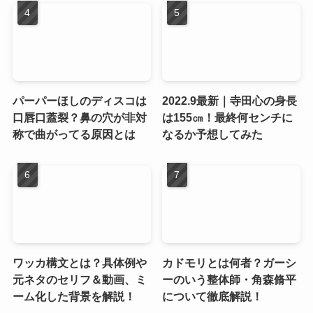
パーパーほしのディスコは
2022.9最新｜寺田心の身長
口唇口蓋裂？鼻の穴が非対
は155㎝！最終何センチに
称で曲がってる原因とは
なるか予想してみた
ワッカ構文とは？具体例や
カドモリとは何者？ガーシ
元ネタのセリフ＆動画、ミ
ーのいう整体師・角森脩平
ーム化した背景を解説！
について徹底解説！