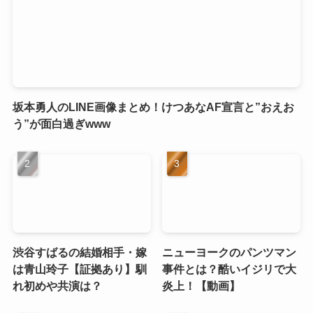
坂本勇人のLINE画像まとめ！けつあなAF宣言と”おえお
う”が面白過ぎwww
渋谷すばるの結婚相手・嫁
ニューヨークのパンツマン
は青山玲子【証拠あり】馴
事件とは？酷いイジリで大
れ初めや共演は？
炎上！【動画】