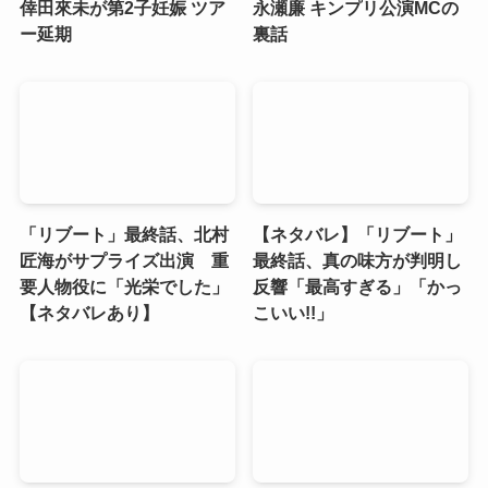
倖田來未が第2子妊娠 ツア
永瀬廉 キンプリ公演MCの
ー延期
裏話
「リブート」最終話、北村
【ネタバレ】「リブート」
匠海がサプライズ出演 重
最終話、真の味方が判明し
要人物役に「光栄でした」
反響「最高すぎる」「かっ
【ネタバレあり】
こいい!!」