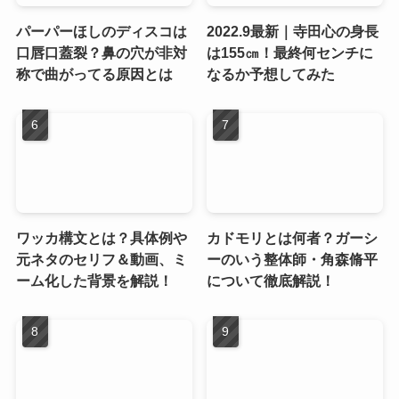
パーパーほしのディスコは
2022.9最新｜寺田心の身長
口唇口蓋裂？鼻の穴が非対
は155㎝！最終何センチに
称で曲がってる原因とは
なるか予想してみた
ワッカ構文とは？具体例や
カドモリとは何者？ガーシ
元ネタのセリフ＆動画、ミ
ーのいう整体師・角森脩平
ーム化した背景を解説！
について徹底解説！