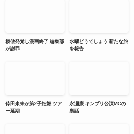
模倣発覚し漫画終了 編集部
水曜どうでしょう 新たな旅
が謝罪
を報告
倖田來未が第2子妊娠 ツア
永瀬廉 キンプリ公演MCの
ー延期
裏話