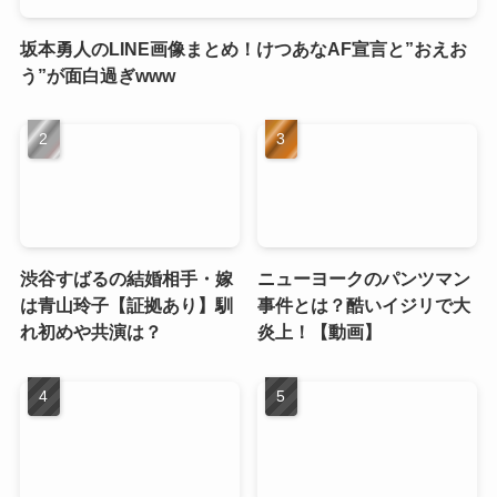
坂本勇人のLINE画像まとめ！けつあなAF宣言と”おえお
う”が面白過ぎwww
渋谷すばるの結婚相手・嫁
ニューヨークのパンツマン
は青山玲子【証拠あり】馴
事件とは？酷いイジリで大
れ初めや共演は？
炎上！【動画】