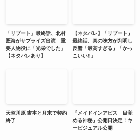
「リブート」最終話、北村
【ネタバレ】「リブート」
匠海がサプライズ出演 重
最終話、真の味方が判明し
要人物役に「光栄でした」
反響「最高すぎる」「かっ
【ネタバレあり】
こいい!!」
天竺川原 吉本と月末で契約
『メイドインアビス 目覚
終了
める神秘』公開日決定！キ
ービジュアル公開