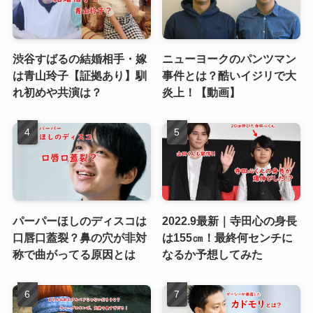
渋谷すばるの結婚相手・嫁
ニューヨークのパンツマン
は青山玲子【証拠あり】馴
事件とは？酷いイジリで大
れ初めや共演は？
炎上！【動画】
パーパーほしのディスコは
2022.9最新｜寺田心の身長
口唇口蓋裂？鼻の穴が非対
は155㎝！最終何センチに
称で曲がってる原因とは
なるか予想してみた