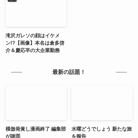
滝沢ガレソの顔はイケメ
ン!?【画像】本名は倉多啓
介＆慶応卒の大企業勤務
最新の話題！
模倣発覚し漫画終了 編集部
水曜どうでしょう 新たな旅
が謝罪
を報告