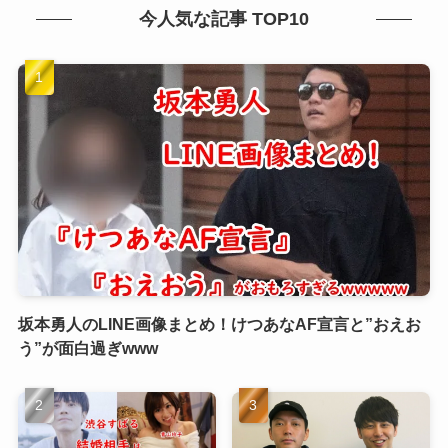
今人気な記事 TOP10
坂本勇人のLINE画像まとめ！けつあなAF宣言と”おえお
う”が面白過ぎwww