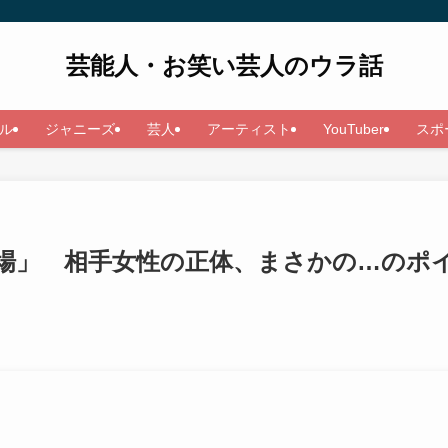
芸能人・お笑い芸人のウラ話
ル
ジャニーズ
芸人
アーティスト
YouTuber
スポ
場」 相手女性の正体、まさかの…のポ