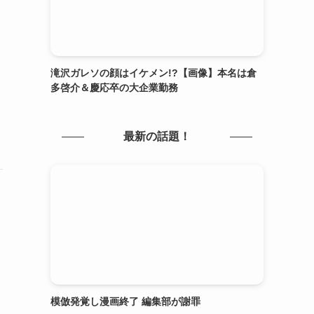
滝沢ガレソの顔はイケメン!?【画像】本名は倉
多啓介＆慶応卒の大企業勤務
最新の話題！
模倣発覚し漫画終了 編集部が謝罪