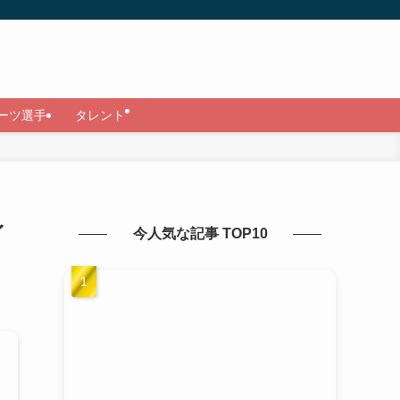
ーツ選手
タレント
イ
今人気な記事 TOP10