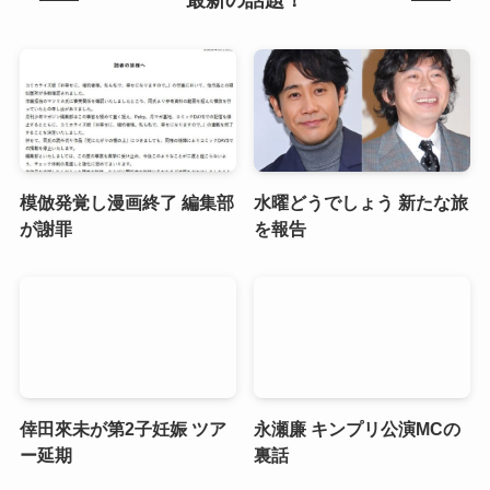
模倣発覚し漫画終了 編集部
水曜どうでしょう 新たな旅
が謝罪
を報告
倖田來未が第2子妊娠 ツア
永瀬廉 キンプリ公演MCの
ー延期
裏話