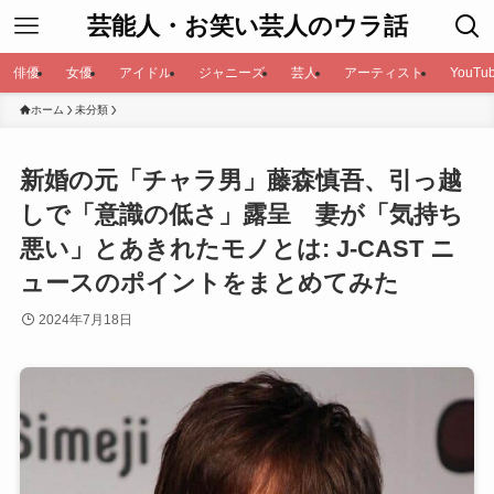
芸能人・お笑い芸人のウラ話
俳優
女優
アイドル
ジャニーズ
芸人
アーティスト
YouTub
ホーム
未分類
新婚の元「チャラ男」藤森慎吾、引っ越
しで「意識の低さ」露呈 妻が「気持ち
悪い」とあきれたモノとは: J-CAST ニ
ュースのポイントをまとめてみた
2024年7月18日