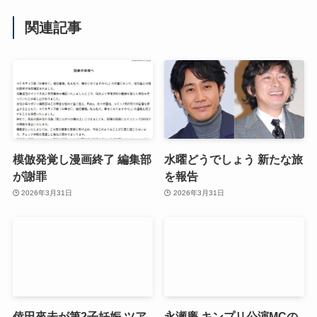
関連記事
模倣発覚し漫画終了 編集部
水曜どうでしょう 新たな旅
が謝罪
を報告
2026年3月31日
2026年3月31日
倖田來未が第2子妊娠 ツア
永瀬廉 キンプリ公演MCの