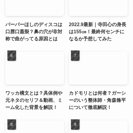
パーパーほしのディスコは
2022.9最新｜寺田心の身長
口唇口蓋裂？鼻の穴が非対
は155㎝！最終何センチに
称で曲がってる原因とは
なるか予想してみた
ワッカ構文とは？具体例や
カドモリとは何者？ガーシ
元ネタのセリフ＆動画、ミ
ーのいう整体師・角森脩平
ーム化した背景を解説！
について徹底解説！