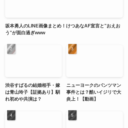
坂本勇人のLINE画像まとめ！けつあなAF宣言と”おえお
う”が面白過ぎwww
渋谷すばるの結婚相手・嫁
ニューヨークのパンツマン
は青山玲子【証拠あり】馴
事件とは？酷いイジリで大
れ初めや共演は？
炎上！【動画】