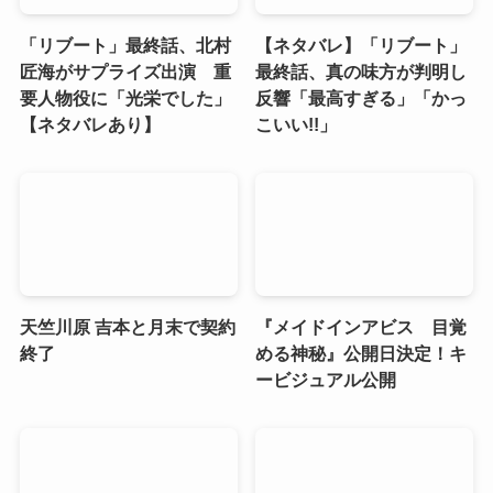
「リブート」最終話、北村
【ネタバレ】「リブート」
匠海がサプライズ出演 重
最終話、真の味方が判明し
要人物役に「光栄でした」
反響「最高すぎる」「かっ
【ネタバレあり】
こいい!!」
天竺川原 吉本と月末で契約
『メイドインアビス 目覚
終了
める神秘』公開日決定！キ
ービジュアル公開