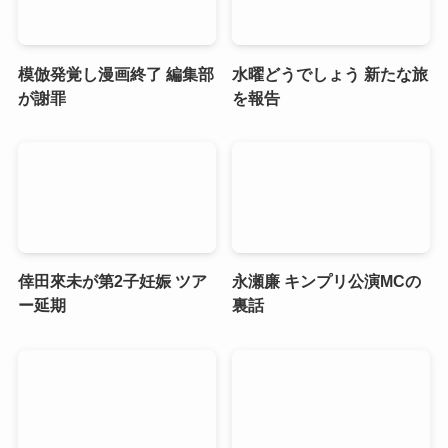
模倣発覚し漫画終了 編集部
水曜どうでしょう 新たな旅
が謝罪
を報告
倖田來未が第2子妊娠 ツア
永瀬廉 キンプリ公演MCの
ー延期
裏話