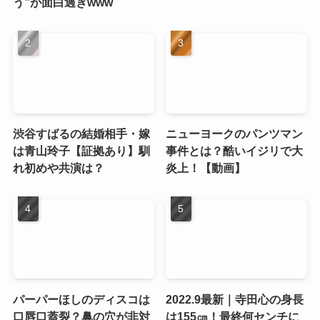
う”が面白過ぎwww
渋谷すばるの結婚相手・嫁
ニューヨークのパンツマン
は青山玲子【証拠あり】馴
事件とは？酷いイジリで大
れ初めや共演は？
炎上！【動画】
パーパーほしのディスコは
2022.9最新｜寺田心の身長
口唇口蓋裂？鼻の穴が非対
は155㎝！最終何センチに