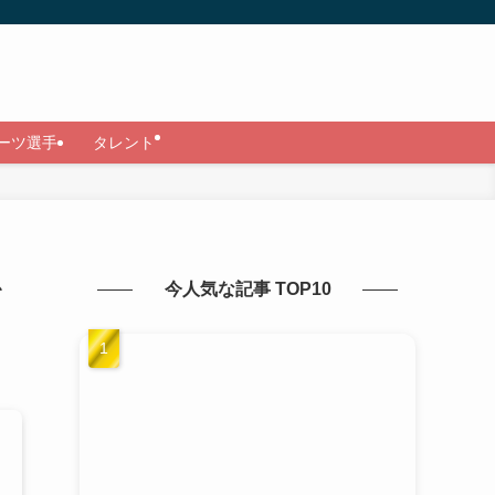
ーツ選手
タレント
を
今人気な記事 TOP10