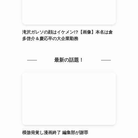
滝沢ガレソの顔はイケメン!?【画像】本名は倉
多啓介＆慶応卒の大企業勤務
最新の話題！
模倣発覚し漫画終了 編集部が謝罪