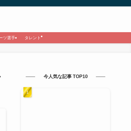
ーツ選手
タレント
か
今人気な記事 TOP10