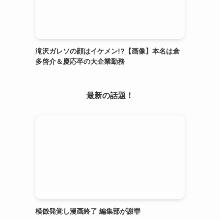
滝沢ガレソの顔はイケメン!?【画像】本名は倉
多啓介＆慶応卒の大企業勤務
最新の話題！
模倣発覚し漫画終了 編集部が謝罪