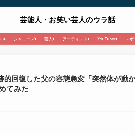
芸能人・お笑い芸人のウラ話
ル
ジャニーズ
芸人
アーティスト
YouTuber
スポ
跡的回復した父の容態急変「突然体が動
めてみた