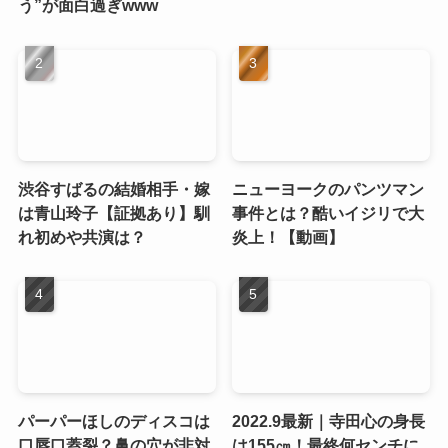
う”が面白過ぎwww
渋谷すばるの結婚相手・嫁
ニューヨークのパンツマン
は青山玲子【証拠あり】馴
事件とは？酷いイジリで大
れ初めや共演は？
炎上！【動画】
パーパーほしのディスコは
2022.9最新｜寺田心の身長
口唇口蓋裂？鼻の穴が非対
は155㎝！最終何センチに