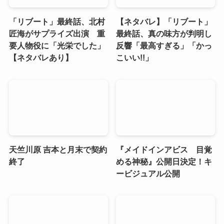
「リブート」最終話、北村
【ネタバレ】「リブート」
匠海がサプライズ出演 重
最終話、真の味方が判明し
要人物役に「光栄でした」
反響「最高すぎる」「かっ
【ネタバレあり】
こいい!!」
天竺川原 吉本と月末で契約
『メイドインアビス 目覚
終了
める神秘』公開日決定！キ
ービジュアル公開