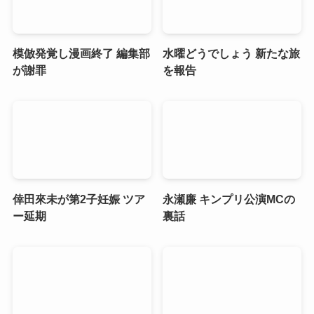
模倣発覚し漫画終了 編集部
水曜どうでしょう 新たな旅
が謝罪
を報告
倖田來未が第2子妊娠 ツア
永瀬廉 キンプリ公演MCの
ー延期
裏話