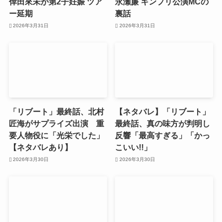
倖田來未が第2子妊娠 ツア
永瀬廉 キンプリ公演MCの
ー延期
裏話
2026年3月31日
2026年3月31日
「リブート」最終話、北村
【ネタバレ】「リブート」
匠海がサプライズ出演 重
最終話、真の味方が判明し
要人物役に「光栄でした」
反響「最高すぎる」「かっ
【ネタバレあり】
こいい!!」
2026年3月30日
2026年3月30日