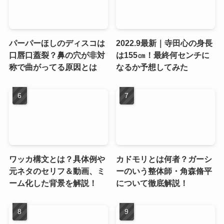
パーパーほしのディスコは
2022.9最新｜寺田心の身長
口唇口蓋裂？鼻の穴が非対
は155㎝！最終何センチに
称で曲がってる原因とは
なるか予想してみた
ワッカ構文とは？具体例や
カドモリとは何者？ガーシ
元ネタのセリフ＆動画、ミ
ーのいう整体師・角森脩平
ーム化した背景を解説！
について徹底解説！