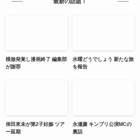
最新の話題！
模倣発覚し漫画終了 編集部
水曜どうでしょう 新たな旅
が謝罪
を報告
倖田來未が第2子妊娠 ツア
永瀬廉 キンプリ公演MCの
ー延期
裏話