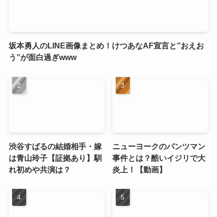
坂本勇人のLINE画像まとめ！けつあなAF宣言と”おえお
う”が面白過ぎwww
渋谷すばるの結婚相手・嫁
ニューヨークのパンツマン
は青山玲子【証拠あり】馴
事件とは？酷いイジリで大
れ初めや共演は？
炎上！【動画】