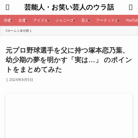
芸能人・お笑い芸人のウラ話
俳優
女優
アイドル
ジャニーズ
芸人
アーティスト
YouTub
ホーム
未分類
元プロ野球選手を父に持つ塚本恋乃葉、
幼少期の夢を明かす「実は…」 のポイン
トをまとめてみた
2024年9月5日