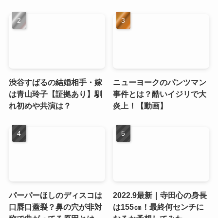
渋谷すばるの結婚相手・嫁
ニューヨークのパンツマン
は青山玲子【証拠あり】馴
事件とは？酷いイジリで大
れ初めや共演は？
炎上！【動画】
パーパーほしのディスコは
2022.9最新｜寺田心の身長
口唇口蓋裂？鼻の穴が非対
は155㎝！最終何センチに