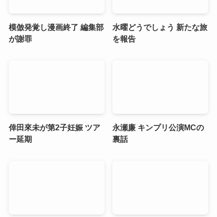
模倣発覚し漫画終了 編集部
水曜どうでしょう 新たな旅
が謝罪
を報告
倖田來未が第2子妊娠 ツア
永瀬廉 キンプリ公演MCの
ー延期
裏話