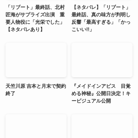
「リブート」最終話、北村
【ネタバレ】「リブート」
匠海がサプライズ出演 重
最終話、真の味方が判明し
要人物役に「光栄でした」
反響「最高すぎる」「かっ
【ネタバレあり】
こいい!!」
天竺川原 吉本と月末で契約
『メイドインアビス 目覚
終了
める神秘』公開日決定！キ
ービジュアル公開