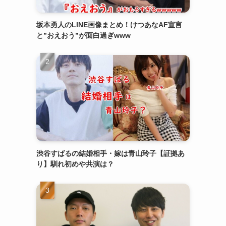
坂本勇人のLINE画像まとめ！けつあなAF宣言
と”おえおう”が面白過ぎwww
渋谷すばるの結婚相手・嫁は青山玲子【証拠あ
り】馴れ初めや共演は？