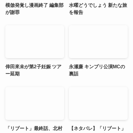
模倣発覚し漫画終了 編集部
水曜どうでしょう 新たな旅
が謝罪
を報告
倖田來未が第2子妊娠 ツア
永瀬廉 キンプリ公演MCの
ー延期
裏話
「リブート」最終話、北村
【ネタバレ】「リブート」