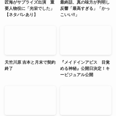
匠海がサプライズ出演 重
最終話、真の味方が判明し
要人物役に「光栄でした」
反響「最高すぎる」「かっ
【ネタバレあり】
こいい!!」
天竺川原 吉本と月末で契約
『メイドインアビス 目覚
終了
める神秘』公開日決定！キ
ービジュアル公開