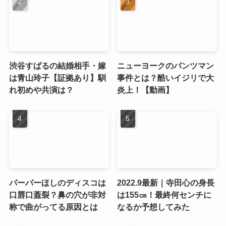
渋谷すばるの結婚相手・嫁
ニューヨークのパンツマン
は青山玲子【証拠あり】馴
事件とは？酷いイジリで大
れ初めや共演は？
炎上！【動画】
パーパーほしのディスコは
2022.9最新｜寺田心の身長
口唇口蓋裂？鼻の穴が非対
は155㎝！最終何センチに
称で曲がってる原因とは
なるか予想してみた