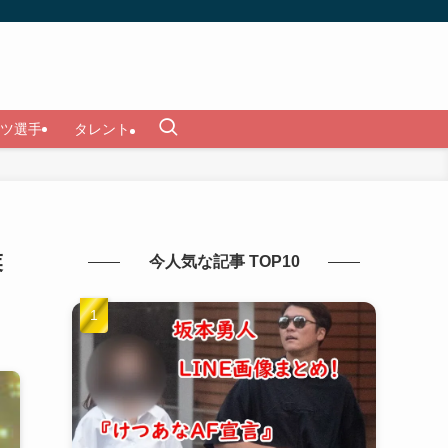
ツ選手
タレント
業
今人気な記事 TOP10