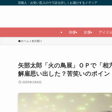
芸能人・お笑い芸人のウラ話を詳しくお届けするメディア
俳優
女優
アイド
ホーム
未分類
矢部太郎「火の鳥展」ＯＰで「相
解雇思い出した？苦笑いのポイン
2025年3月6日