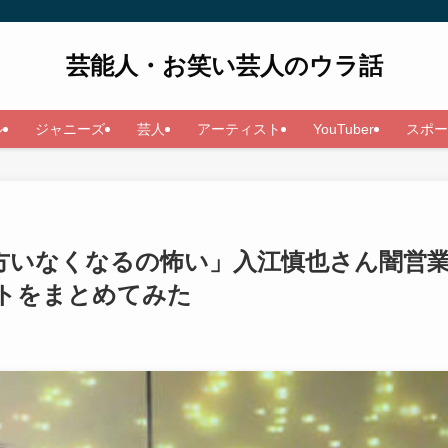
芸能人・お笑い芸人のウラ話
ル
ジャニーズ
芸人
アーティスト
YouTuber
スポー
方いなくなるの怖い」入江慎也さん闇営
トをまとめてみた