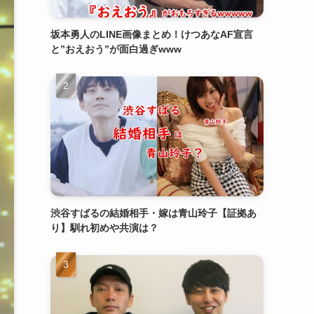
坂本勇人のLINE画像まとめ！けつあなAF宣言
と”おえおう”が面白過ぎwww
渋谷すばるの結婚相手・嫁は青山玲子【証拠あ
り】馴れ初めや共演は？