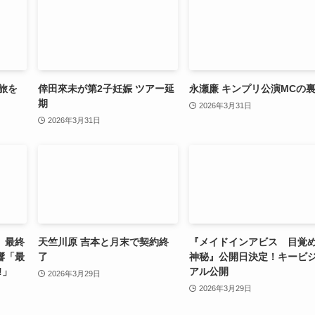
旅を
倖田來未が第2子妊娠 ツアー延
永瀬廉 キンプリ公演MCの
期
2026年3月31日
2026年3月31日
」最終
天竺川原 吉本と月末で契約終
『メイドインアビス 目覚
響「最
了
神秘』公開日決定！キービ
!」
アル公開
2026年3月29日
2026年3月29日