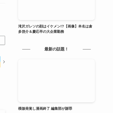
滝沢ガレソの顔はイケメン!?【画像】本名は倉
多啓介＆慶応卒の大企業勤務
最新の話題！
模倣発覚し漫画終了 編集部が謝罪