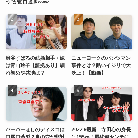
う”が面白過ぎwww
渋谷すばるの結婚相手・嫁
ニューヨークのパンツマン
は青山玲子【証拠あり】馴
事件とは？酷いイジリで大
れ初めや共演は？
炎上！【動画】
パーパーほしのディスコは
2022.9最新｜寺田心の身長
口唇口蓋裂？鼻の穴が非対
は155㎝！最終何センチに