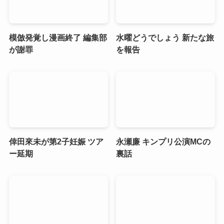
模倣発覚し漫画終了 編集部
水曜どうでしょう 新たな旅
が謝罪
を報告
倖田來未が第2子妊娠 ツア
永瀬廉 キンプリ公演MCの
ー延期
裏話