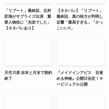
「リブート」最終話、北村
【ネタバレ】「リブート」
匠海がサプライズ出演 重
最終話、真の味方が判明し
要人物役に「光栄でした」
反響「最高すぎる」「かっ
【ネタバレあり】
こいい!!」
天竺川原 吉本と月末で契約
『メイドインアビス 目覚
終了
める神秘』公開日決定！キ
ービジュアル公開