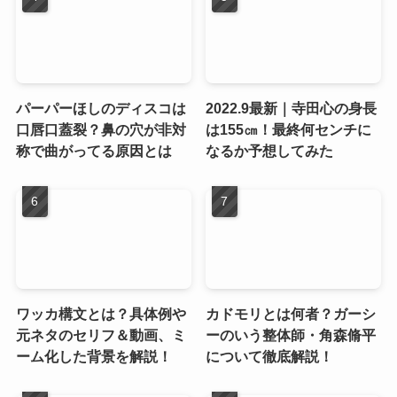
パーパーほしのディスコは
2022.9最新｜寺田心の身長
口唇口蓋裂？鼻の穴が非対
は155㎝！最終何センチに
称で曲がってる原因とは
なるか予想してみた
ワッカ構文とは？具体例や
カドモリとは何者？ガーシ
元ネタのセリフ＆動画、ミ
ーのいう整体師・角森脩平
ーム化した背景を解説！
について徹底解説！