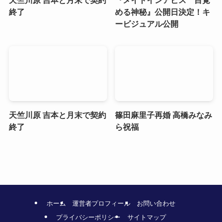
天竺川原 吉本と月末で契約
『メイドインアビス 目覚
終了
める神秘』公開日決定！キ
ービジュアル公開
天竺川原 吉本と月末で契約
篠田麻里子再婚 高橋みなみ
終了
ら祝福
ホーム
運営者プロフィール
お問い合わせ
プライバシーポリシー
サイトマップ