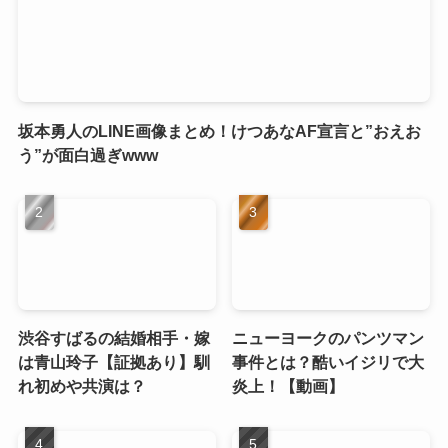
坂本勇人のLINE画像まとめ！けつあなAF宣言と”おえお
う”が面白過ぎwww
渋谷すばるの結婚相手・嫁
ニューヨークのパンツマン
は青山玲子【証拠あり】馴
事件とは？酷いイジリで大
れ初めや共演は？
炎上！【動画】