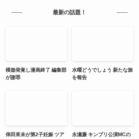
最新の話題！
模倣発覚し漫画終了 編集部
水曜どうでしょう 新たな旅
が謝罪
を報告
倖田來未が第2子妊娠 ツア
永瀬廉 キンプリ公演MCの