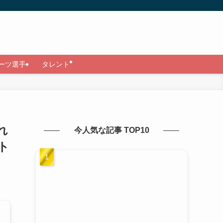
ーツ選手
タレント
れ
今人気な記事 TOP10
ト