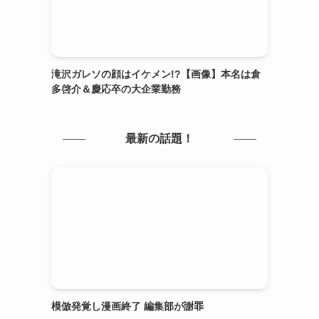
滝沢ガレソの顔はイケメン!?【画像】本名は倉
多啓介＆慶応卒の大企業勤務
最新の話題！
模倣発覚し漫画終了 編集部が謝罪