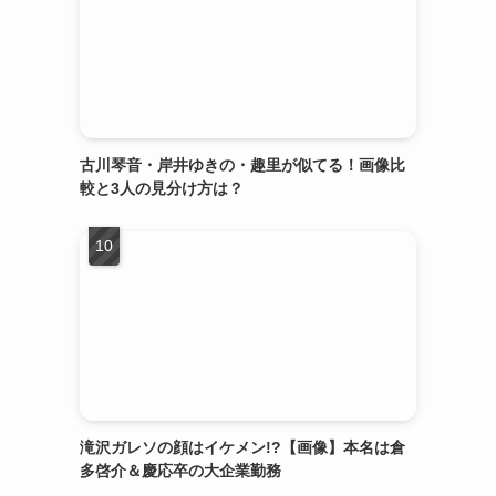
古川琴音・岸井ゆきの・趣里が似てる！画像比
較と3人の見分け方は？
滝沢ガレソの顔はイケメン!?【画像】本名は倉
多啓介＆慶応卒の大企業勤務