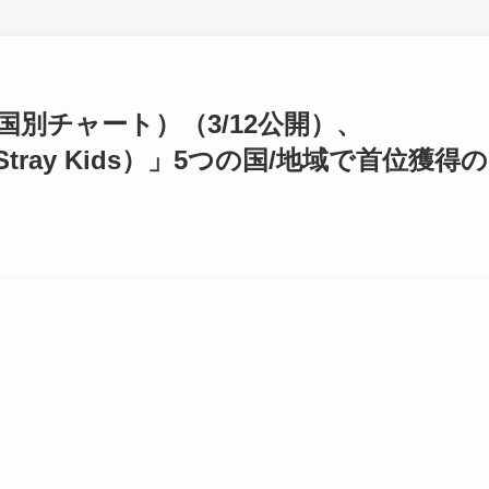
ongs（国別チャート）（3/12公開）、
x of Stray Kids）」5つの国/地域で首位獲得の