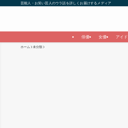
芸能人・お笑い芸人のウラ話を詳しくお届けするメディア
俳優
女優
アイド
ホーム
未分類