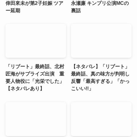
倖田來未が第2子妊娠 ツア
永瀬廉 キンプリ公演MCの
ー延期
裏話
「リブート」最終話、北村
【ネタバレ】「リブート」
匠海がサプライズ出演 重
最終話、真の味方が判明し
要人物役に「光栄でした」
反響「最高すぎる」「かっ
【ネタバレあり】
こいい!!」