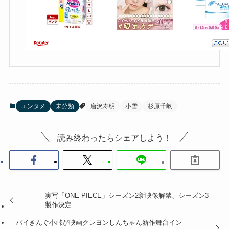
エンタメ
未分類
唐沢寿明
小雪
杉原千畝
読み終わったらシェアしよう！
実写「ONE PIECE」シーズン2新映像解禁、シーズン3
製作決定
バイきんぐ小峠が映画クレヨンしんちゃん新作舞台イン