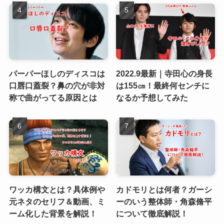
パーパーほしのディスコは
2022.9最新｜寺田心の身長
口唇口蓋裂？鼻の穴が非対
は155㎝！最終何センチに
称で曲がってる原因とは
なるか予想してみた
ワッカ構文とは？具体例や
カドモリとは何者？ガーシ
元ネタのセリフ＆動画、ミ
ーのいう整体師・角森脩平
ーム化した背景を解説！
について徹底解説！