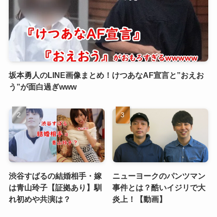
坂本勇人のLINE画像まとめ！けつあなAF宣言と”おえお
う”が面白過ぎwww
渋谷すばるの結婚相手・嫁
ニューヨークのパンツマン
は青山玲子【証拠あり】馴
事件とは？酷いイジリで大
れ初めや共演は？
炎上！【動画】