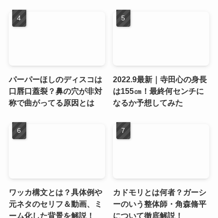
パーパーほしのディスコは
2022.9最新｜寺田心の身長
口唇口蓋裂？鼻の穴が非対
は155㎝！最終何センチに
称で曲がってる原因とは
なるか予想してみた
ワッカ構文とは？具体例や
カドモリとは何者？ガーシ
元ネタのセリフ＆動画、ミ
ーのいう整体師・角森脩平
ーム化した背景を解説！
について徹底解説！