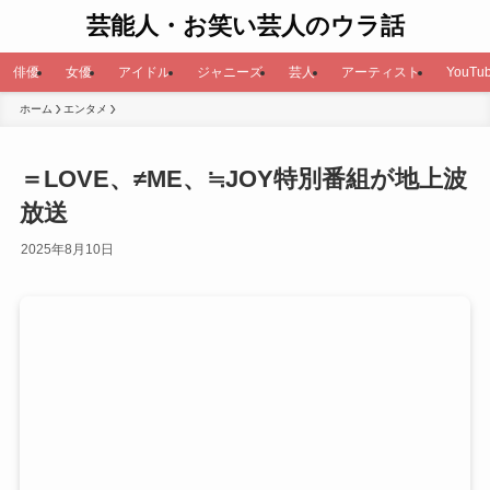
芸能人・お笑い芸人のウラ話
俳優
女優
アイドル
ジャニーズ
芸人
アーティスト
YouTub
ホーム
エンタメ
＝LOVE、≠ME、≒JOY特別番組が地上波
放送
2025年8月10日