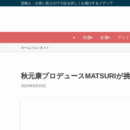
芸能人・お笑い芸人のウラ話を詳しくお届けするメディア
俳優
女優
アイド
ホーム
エンタメ
秋元康プロデュースMATSURIが
2025年8月10日