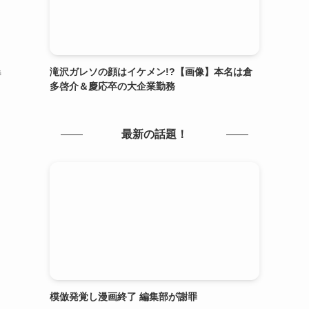
滝沢ガレソの顔はイケメン!?【画像】本名は倉
特
多啓介＆慶応卒の大企業勤務
最新の話題！
模倣発覚し漫画終了 編集部が謝罪